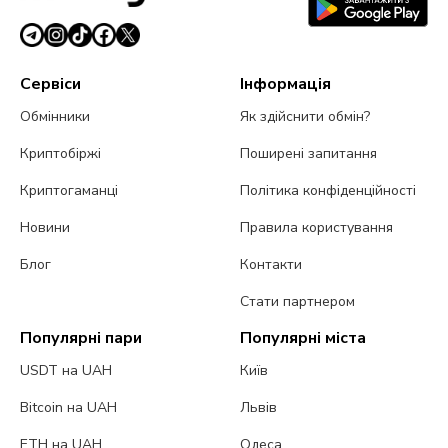
Сервіси
Інформація
Обмінники
Як здійснити обмін?
Криптобіржі
Поширені запитання
Криптогаманці
Політика конфіденційності
Новини
Правила користування
Блог
Контакти
Стати партнером
Популярні пари
Популярні міста
USDT на UAH
Київ
Bitcoin на UAH
Львів
ETH на UAH
Одеса