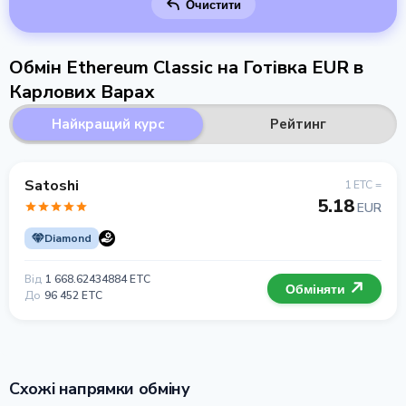
Очистити
Обмін Ethereum Classic на Готівка EUR в
Карлових Варах
Найкращий курс
Рейтинг
Satoshi
1 ETC =
5.18
EUR
Diamond
Від
1 668.62434884 ETC
Обміняти
До
96 452 ETC
Схожі напрямки обміну