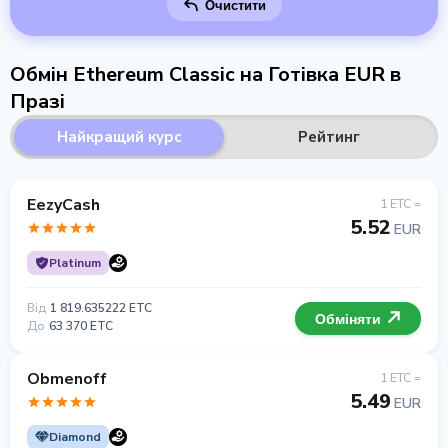
Очистити
Обмін Ethereum Classic на Готівка EUR в
Празі
Найкращий курс
Рейтинг
EezyCash
1 ETC =
5.52
EUR
Platinum
Від
1 819.635222 ETC
Обміняти
До
63 370 ETC
Obmenoff
1 ETC =
5.49
EUR
Diamond