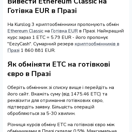
Вивести Ethereum Classic на
Готівка EUR в Празі
На Kurslog 3 криптообмінники пропонують обмін
Ethereum Classic
на
Готівка EUR
в Празі. Найкращий
курс зараз 1 ETC = 5.79 EUR - його пропонує
"EezyCash". Сумарний резерв
криптообмінників в
Празі
1 860 881 EUR.
Як обміняти ETC на готівкові
євро в Празі
Оберіть обмінник зі списку вище і перейдіть на
його сайт. Вкажіть суму (від 1475.46 ETC) та
реквізити для отримання готівкових євро,
підтвердіть заявку. Більшість операцій
обробляються за 5-30 хвилин.
Різниця курсів обміну ETC на готівкові євро між
обмінниками в Празі складає 0.5%. Максимальна