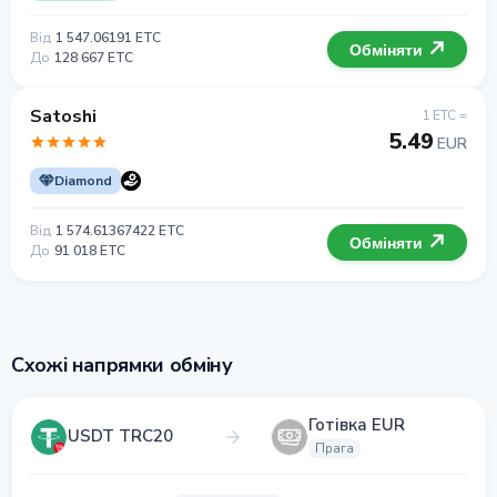
Від
1 547.06191 ETC
Обміняти
До
128 667 ETC
Satoshi
1 ETC =
5.49
EUR
Diamond
Від
1 574.61367422 ETC
Обміняти
До
91 018 ETC
Схожі напрямки обміну
Готівка EUR
USDT TRC20
Прага