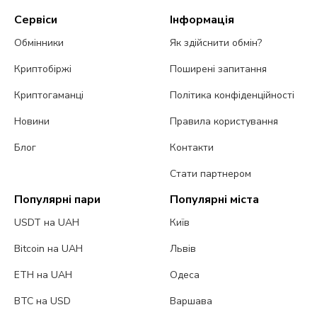
Сервіси
Інформація
Обмінники
Як здійснити обмін?
Криптобіржі
Поширені запитання
Криптогаманці
Політика конфіденційності
Новини
Правила користування
Блог
Контакти
Стати партнером
Популярні пари
Популярні міста
USDT на UAH
Київ
Bitcoin на UAH
Львів
ETH на UAH
Одеса
BTC на USD
Варшава