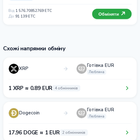
Від
1 576.70852769 ETC
Обміняти
До
91 139 ETC
Схожі напрямки обміну
Готівка EUR
XRP
Любляна
1 XRP ≈ 0.89 EUR
4 обмінників
Готівка EUR
Dogecoin
Любляна
17.96 DOGE ≈ 1 EUR
2 обмінників