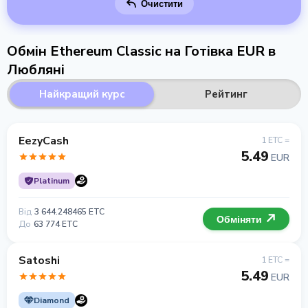
Очистити
Обмін Ethereum Classic на Готівка EUR в
Любляні
Найкращий курс
Рейтинг
EezyCash
1 ETC =
5.49
EUR
Platinum
Від
3 644.248465 ETC
Обміняти
До
63 774 ETC
Satoshi
1 ETC =
5.49
EUR
Diamond