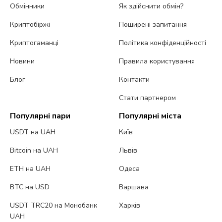
Обмінники
Як здійснити обмін?
Криптобіржі
Поширені запитання
Криптогаманці
Політика конфіденційності
Новини
Правила користування
Блог
Контакти
Стати партнером
Популярні пари
Популярні міста
USDT на UAH
Київ
Bitcoin на UAH
Львів
ETH на UAH
Одеса
BTC на USD
Варшава
USDT TRC20 на Монобанк
Харків
UAH