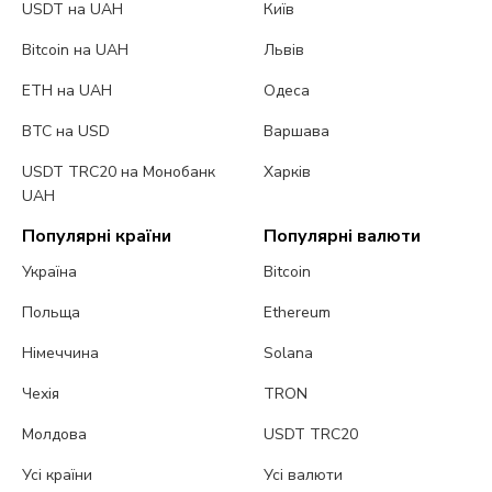
USDT на UAH
Київ
Bitcoin на UAH
Львів
ETH на UAH
Одеса
BTC на USD
Варшава
USDT TRC20 на Монобанк
Харків
UAH
Популярні країни
Популярні валюти
Україна
Bitcoin
Польща
Ethereum
Німеччина
Solana
Чехія
TRON
Молдова
USDT TRC20
Усі країни
Усі валюти