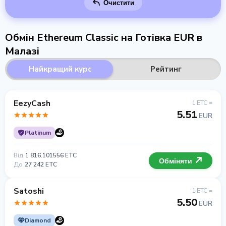
Очистити
Обмін Ethereum Classic на Готівка EUR в
Малазі
Найкращий курс
Рейтинг
EezyCash
1 ETC =
5.51
EUR
Platinum
Від
1 816.101556 ETC
Обміняти
До
27 242 ETC
Satoshi
1 ETC =
5.50
EUR
Diamond