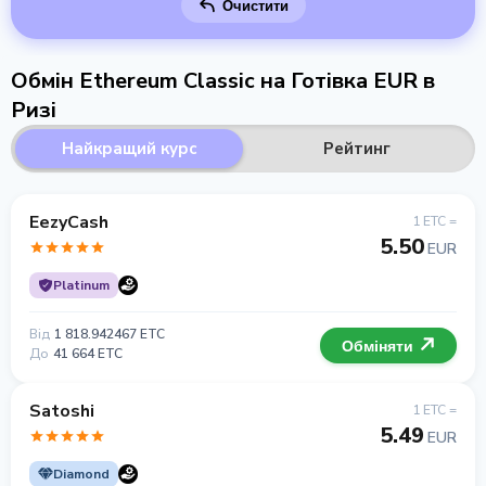
Очистити
Обмін Ethereum Classic на Готівка EUR в
Ризі
Найкращий курс
Рейтинг
EezyCash
1 ETC =
5.50
EUR
Platinum
Від
1 818.942467 ETC
Обміняти
До
41 664 ETC
Satoshi
1 ETC =
5.49
EUR
Diamond