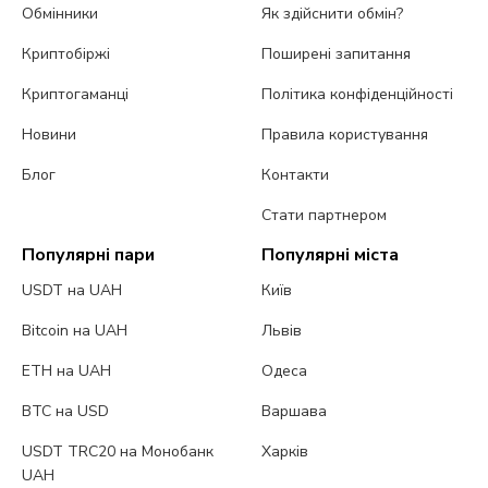
Обмінники
Як здійснити обмін?
Криптобіржі
Поширені запитання
Криптогаманці
Політика конфіденційності
Новини
Правила користування
Блог
Контакти
Стати партнером
Популярні пари
Популярні міста
USDT на UAH
Київ
Bitcoin на UAH
Львів
ETH на UAH
Одеса
BTC на USD
Варшава
USDT TRC20 на Монобанк
Харків
UAH