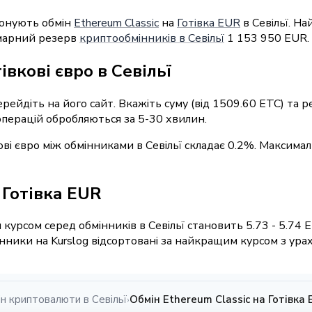
понують обмін
Ethereum Classic
на
Готівка EUR
в Севільї. Н
умарний резерв
криптообмінників в Севільї
1 153 950 EUR.
івкові євро в Севільї
ерейдіть на його сайт. Вкажіть суму (від 1509.60 ETC) та
 операцій обробляються за 5-30 хвилин.
кові євро між обмінниками в Севільї складає 0.2%. Максима
/ Готівка EUR
курсом серед обмінників в Севільї становить 5.73 - 5.74 
ники на Kurslog відсортовані за найкращим курсом з ураху
н криптовалюти в Севільї
Обмін Ethereum Classic на Готівка 
›