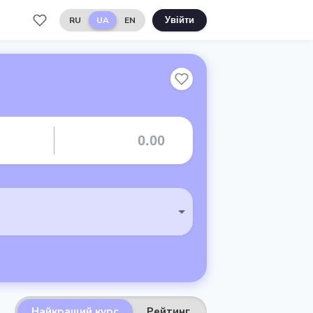
RU
UA
EN
Увійти
Найкращий курс
Рейтинг