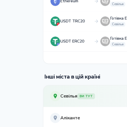
Ethereum
Севілья
Готівка 
USDT TRC20
Севілья
Готівка 
USDT ERC20
Севілья
Інші міста в цій країні
Севілья
ВИ ТУТ
Аліканте