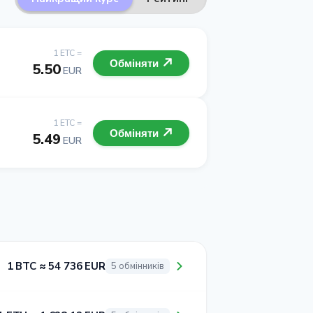
1 ETC =
Обміняти
5.50
EUR
1 ETC =
Обміняти
5.49
EUR
1 BTC ≈ 54 736 EUR
5 обмінників