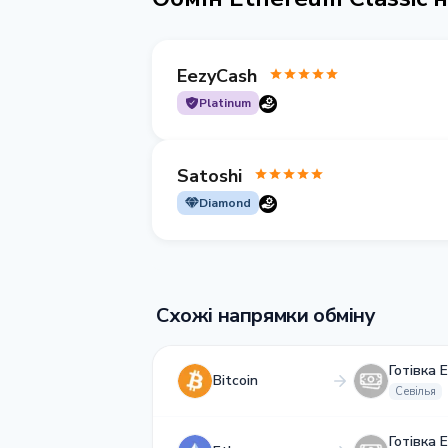
EezyCash
Platinum
Satoshi
Diamond
Схожі напрямки обміну
Готівка 
Bitcoin
Севілья
Готівка 