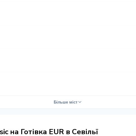
Більше міст
ic на Готівка EUR в Севільї