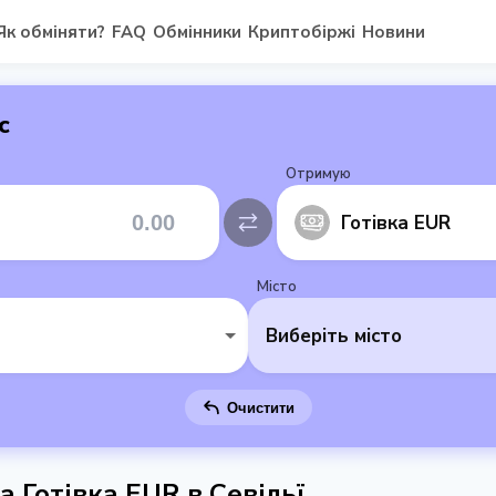
Як обміняти?
FAQ
Обмінники
Криптобіржі
Новини
с
Отримую
Готівка EUR
Місто
Виберіть місто
Очистити
а Готівка EUR в Севільї