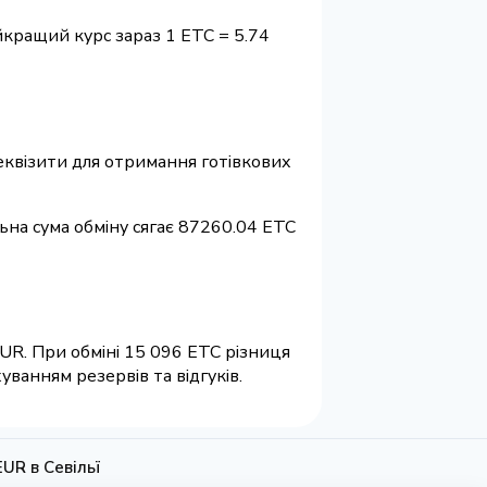
айкращий курс зараз 1 ETC = 5.74
 реквізити для отримання готівкових
льна сума обміну сягає 87260.04 ETC
EUR. При обміні 15 096 ETC різниця
ванням резервів та відгуків.
EUR в Севільї