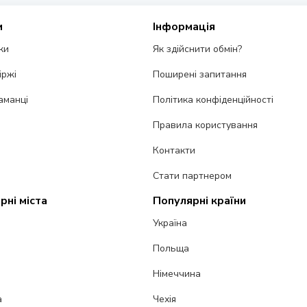
и
Інформація
ки
Як здійснити обмін?
іржі
Поширені запитання
аманці
Політика конфіденційності
Правила користування
Контакти
Стати партнером
рні міста
Популярні країни
Україна
Польща
Німеччина
а
Чехія