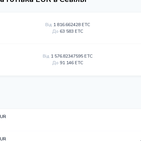
Від
1 816.662428 ETC
До
63 583 ETC
Від
1 576.82347595 ETC
До
91 146 ETC
EUR
EUR