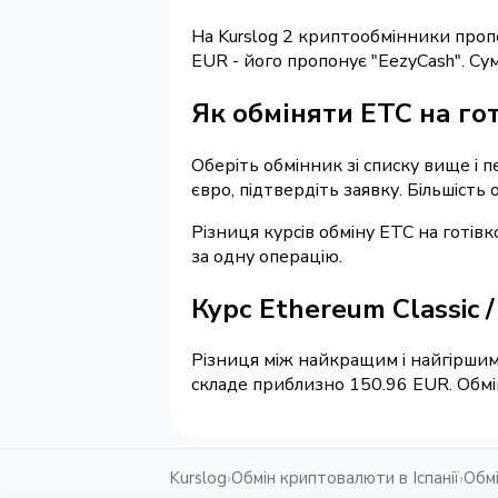
На Kurslog 2 криптообмінники про
EUR - його пропонує "EezyCash". С
Як обміняти ETC на гот
Оберіть обмінник зі списку вище і п
євро, підтвердіть заявку. Більшість
Різниця курсів обміну ETC на готів
за одну операцію.
Курс Ethereum Classic 
Різниця між найкращим і найгіршим 
складе приблизно 150.96 EUR. Обмін
Kurslog
Обмін криптовалюти в Іспанії
Обмі
›
›