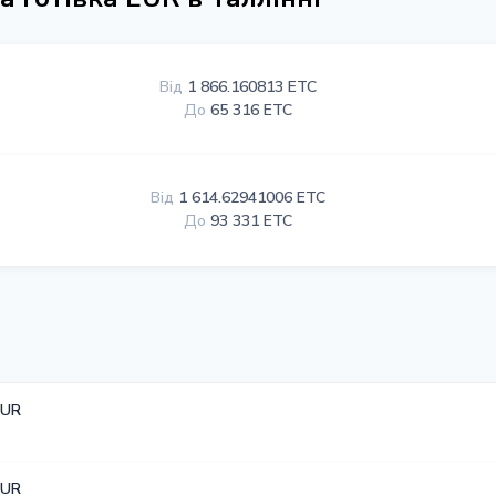
Від
1 866.160813 ETC
До
65 316 ETC
Від
1 614.62941006 ETC
До
93 331 ETC
EUR
EUR