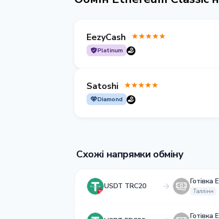
EezyCash
Platinum
Satoshi
Diamond
Схожі напрямки обміну
Готівка 
USDT TRC20
Таллінн
Готівка 