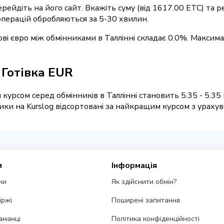
ерейдіть на його сайт. Вкажіть суму (від 1617.00 ETC) та
 операцій обробляються за 5-30 хвилин.
кові євро між обмінниками в Таллінні складає 0.0%. Максим
/ Готівка EUR
курсом серед обмінників в Таллінні становить 5.35 - 5.35
ки на Kurslog відсортовані за найкращим курсом з урахува
и
Інформація
ки
Як здійснити обмін?
іржі
Поширені запитання
аманці
Політика конфіденційності