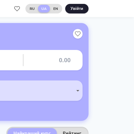
RU
UA
EN
Увійти
Найкращий курс
Рейтинг