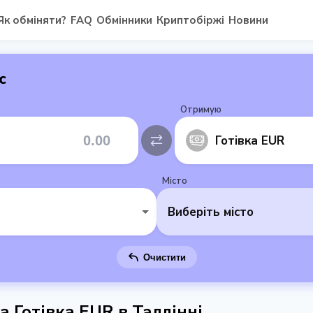
Як обміняти?
FAQ
Обмінники
Криптобіржі
Новини
с
Отримую
Готівка EUR
Місто
Виберіть місто
Очистити
а Готівка EUR в Таллінні