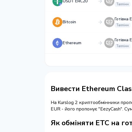
USDT ERC20
Таллінн
Готівка 
Bitcoin
Таллінн
Готівка 
Ethereum
Таллінн
Вивести Ethereum Class
На Kurslog 2 криптообмінники про
EUR - його пропонує "EezyCash". С
Як обміняти ETC на гот