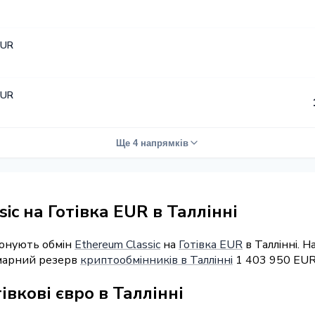
EUR
EUR
Ще 4 напрямків
ic на Готівка EUR в Таллінні
понують обмін
Ethereum Classic
на
Готівка EUR
в Таллінні. 
умарний резерв
криптообмінників в Таллінні
1 403 950 EUR
івкові євро в Таллінні