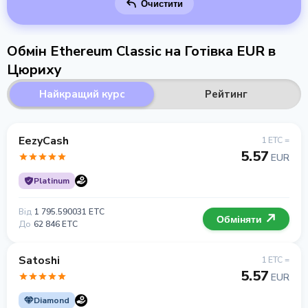
Очистити
Обмін Ethereum Classic на Готівка EUR в
Цюриху
Найкращий курс
Рейтинг
EezyCash
1 ETC =
5.57
EUR
Platinum
Від
1 795.590031 ETC
Обміняти
До
62 846 ETC
Satoshi
1 ETC =
5.57
EUR
Diamond