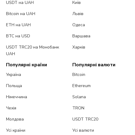
USDT на UAH
Київ
Bitcoin на UAH
Львів
ETH на UAH
Одеса
BTC на USD
Варшава
USDT TRC20 на Монобанк
Харків
UAH
Популярні країни
Популярні валюти
Україна
Bitcoin
Польща
Ethereum
Німеччина
Solana
Чехія
TRON
Молдова
USDT TRC20
Усі країни
Усі валюти