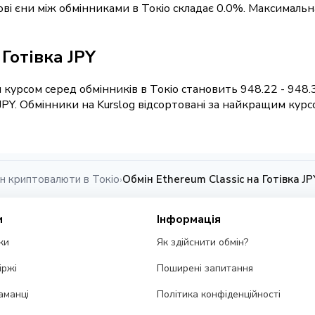
кові єни між обмінниками в Токіо складає 0.0%. Максимальн
 Готівка JPY
курсом серед обмінників в Токіо становить 948.22 - 948.3
PY. Обмінники на Kurslog відсортовані за найкращим курс
н криптовалюти в Токіо
Обмін Ethereum Classic на Готівка JP
›
и
Інформація
ки
Як здійснити обмін?
іржі
Поширені запитання
аманці
Політика конфіденційності