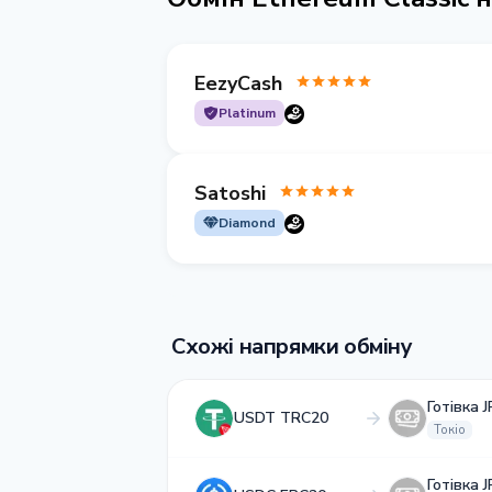
EezyCash
Platinum
Satoshi
Diamond
Схожі напрямки обміну
Готівка 
USDT TRC20
Токіо
Готівка 