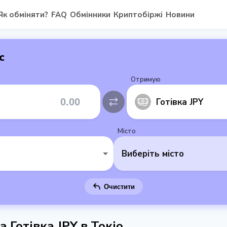
Як обміняти?
FAQ
Обмінники
Криптобіржі
Новини
с
Отримую
Готівка JPY
Місто
Виберіть місто
Очистити
а Готівка JPY в Токіо