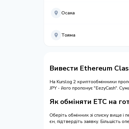
Осака
Тояма
Вивести Ethereum Class
На Kurslog 2 криптообмінники про
JPY - його пропонує "EezyCash". С
Як обміняти ETC на гот
Оберіть обмінник зі списку вище і п
єн, підтвердіть заявку. Більшість о