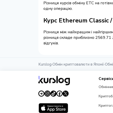
Різниця курсів обміну ETC на готів
одну операцію.
Курс Ethereum Classic /
Різниця між найкращим і найгіршим 
різниця складе приблизно 2569.71 J
відгуків.
Kurslog
Обмін криптовалюти в Японії
Обмі
›
›
Сервіс
Обмінни
Криптоб
Криптог