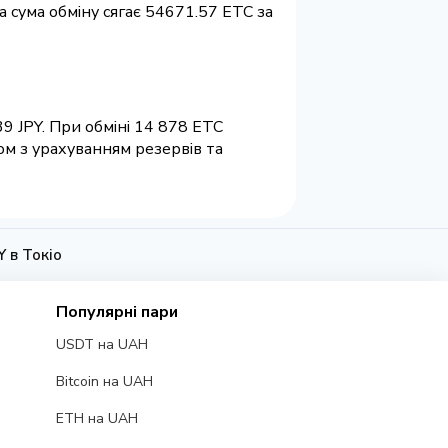
а сума обміну сягає 54671.57 ETC за
9 JPY. При обміні 14 878 ETC
ом з урахуванням резервів та
Y в Токіо
Популярні пари
USDT на UAH
Bitcoin на UAH
ETH на UAH