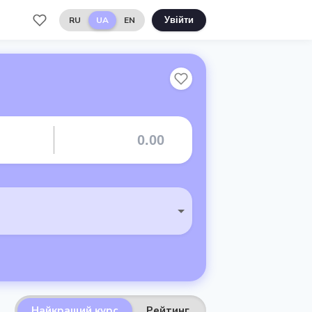
RU
UA
EN
Увійти
Найкращий курс
Рейтинг