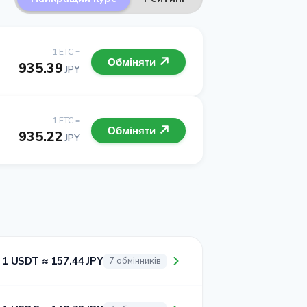
1 ETC =
Обміняти
935.39
JPY
1 ETC =
Обміняти
935.22
JPY
1 USDT ≈ 157.44 JPY
7 обмінників