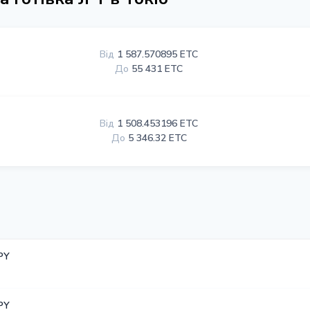
Від
1 587.570895 ETC
До
55 431 ETC
Від
1 508.453196 ETC
До
5 346.32 ETC
JPY
JPY