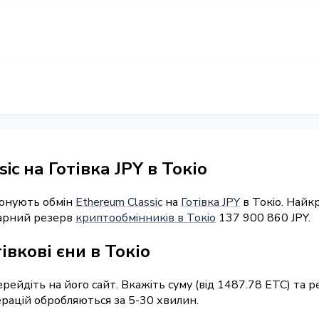
ic на Готівка JPY в Токіо
понують обмін
Ethereum Classic
на
Готівка JPY
в Токіо. Найк
умарний резерв
криптообмінників в Токіо
137 900 860 JPY.
івкові єни в Токіо
ерейдіть на його сайт. Вкажіть суму (від 1487.78 ETC) та
перацій обробляються за 5-30 хвилин.