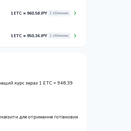
1 ETC ≈ 960.58 JPY
1 обмінник
1 ETC ≈ 950.36 JPY
1 обмінник
ращий курс зараз 1 ETC = 948.39
 реквізити для отримання готівкових