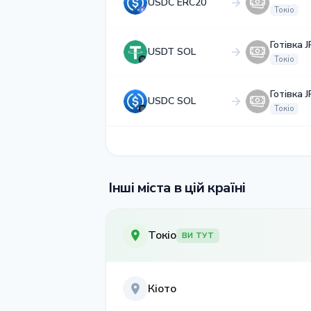
USDC ERC20
Токіо
Готівка 
USDT SOL
Токіо
Готівка 
USDC SOL
Токіо
Інші міста в цій країні
Токіо
ВИ ТУТ
Кіото