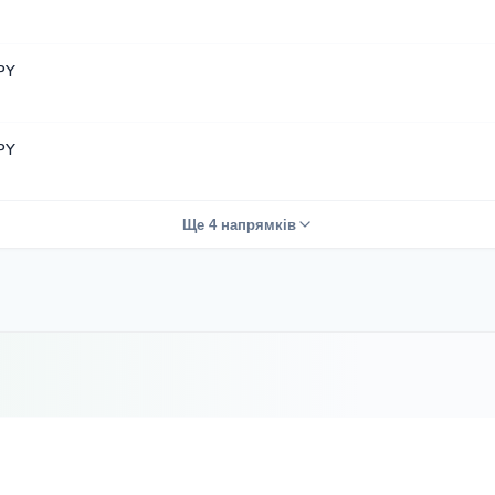
JPY
JPY
Ще 4 напрямків