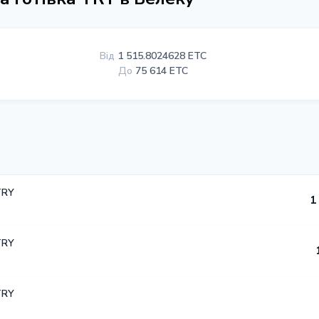
Від
1 515.8024628 ETC
До
75 614 ETC
TRY
1
TRY
TRY