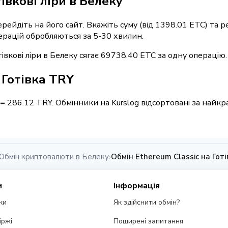
івкові ліри в Белеку
ерейдіть на його сайт. Вкажіть суму (від 1398.01 ETC) та
операцій обробляються за 5-30 хвилин.
івкові ліри в Белеку сягає 69738.40 ETC за одну операцію.
/ Готівка TRY
 = 286.12 TRY. Обмінники на Kurslog відсортовані за най
Обмін криптовалюти в Белеку
Обмін Ethereum Classic на Гот
›
и
Інформація
ки
Як здійснити обмін?
іржі
Поширені запитання