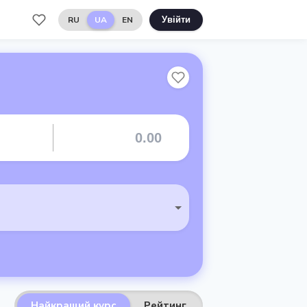
RU
UA
EN
Увійти
Найкращий курс
Рейтинг