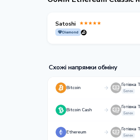
Satoshi
Diamond
Схожі напрямки обміну
Готівка 
Bitcoin
Белек
Готівка 
Bitcoin Cash
Белек
Готівка 
Ethereum
Белек