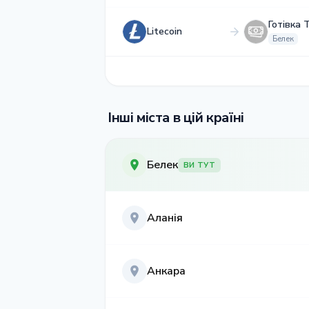
Готівка 
Litecoin
Белек
Інші міста в цій країні
Белек
ВИ ТУТ
Аланія
Анкара