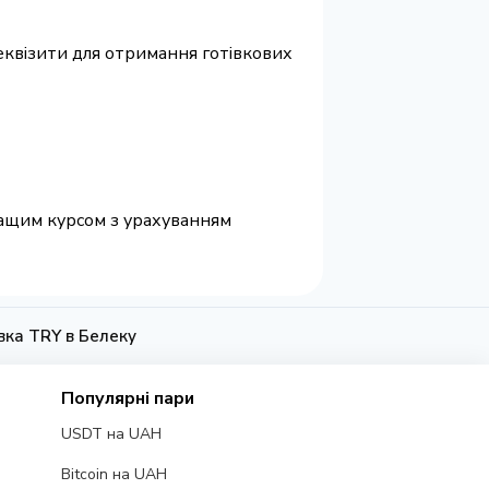
 реквізити для отримання готівкових
кращим курсом з урахуванням
івка TRY в Белеку
Популярні пари
USDT на UAH
Bitcoin на UAH