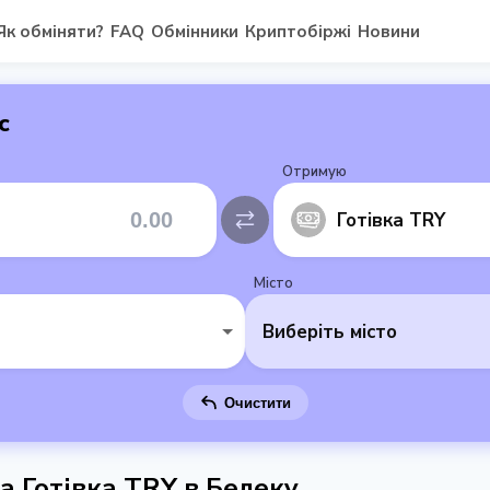
Як обміняти?
FAQ
Обмінники
Криптобіржі
Новини
с
Отримую
Готівка TRY
Місто
Виберіть місто
Очистити
на Готівка TRY в Белеку