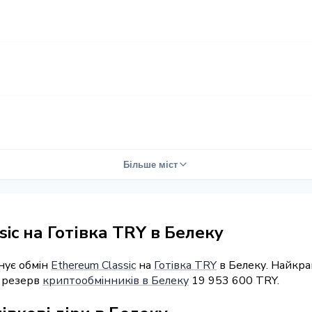
Більше міст
ic на Готівка TRY в Белеку
нує обмін
Ethereum Classic
на
Готівка TRY
в Белеку. Найкра
й резерв
криптообмінників в Белеку
19 953 600 TRY.