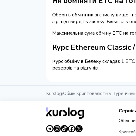
Як обміняти ETC на гот
Оберіть обмінник зі списку вище і п
лір, підтвердіть заявку. Більшість 
Максимальна сума обміну ETC на гот
Курс Ethereum Classic 
Курс обміну в Белеку складає 1 ETC
резервів та відгуків.
Kurslog
Обмін криптовалюти у Туреччині
›
›
Сервіс
Обмінни
Криптоб