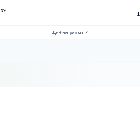
TRY
1
Ще 4 напрямків