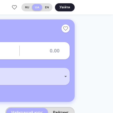
RU
UA
EN
Увійти
Найкращий курс
Рейтинг