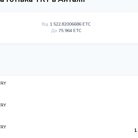
Від
1 522.82006686 ETC
До
75 964 ETC
TRY
TRY
TRY
1