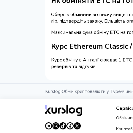
Як обміняти ETC на гот
Оберіть обмінник зі списку вище і п
лір, підтвердіть заявку. Більшість 
Максимальна сума обміну ETC на готі
Курс Ethereum Classic 
Курс обміну в Анталії складає 1 ET
резервів та відгуків.
Kurslog
Обмін криптовалюти у Туреччині
›
›
Сервіс
Обмінни
Криптоб