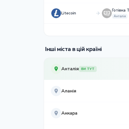
Готівка 
Litecoin
Анталія
Інші міста в цій країні
Анталія
ВИ ТУТ
Аланія
Анкара