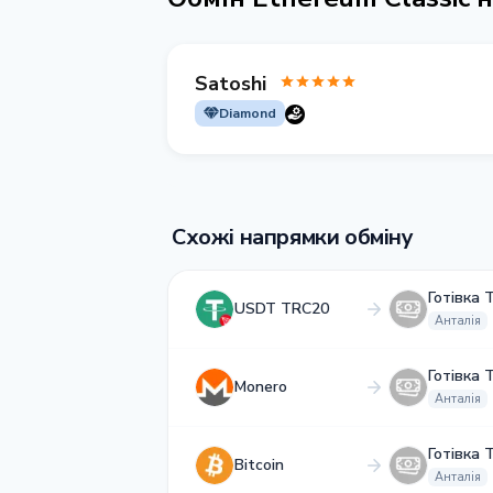
Satoshi
Diamond
Схожі напрямки обміну
Готівка 
USDT TRC20
Анталія
Готівка 
Monero
Анталія
Готівка 
Bitcoin
Анталія