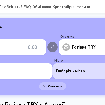
Як обміняти?
FAQ
Обмінники
Криптобіржі
Новини
с
Отримую
Готівка TRY
Місто
Виберіть місто
Очистити
а Готівка TRY в Анталії