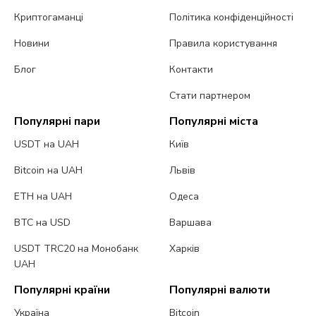
Криптогаманці
Політика конфіденційності
Новини
Правила користування
Блог
Контакти
Стати партнером
Популярні пари
Популярні міста
USDT на UAH
Київ
Bitcoin на UAH
Львів
ETH на UAH
Одеса
BTC на USD
Варшава
USDT TRC20 на Монобанк
Харків
UAH
Популярні країни
Популярні валюти
Україна
Bitcoin