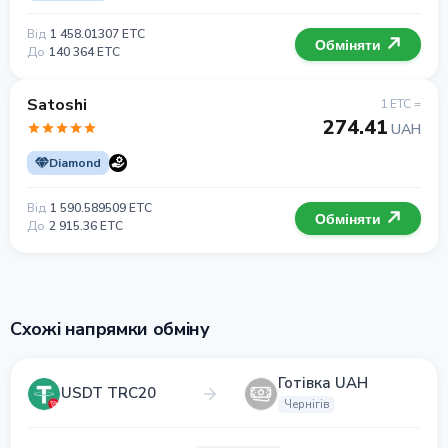
Від
1 458.01307 ETC
Обміняти
До
140 364 ETC
Satoshi
1 ETC =
274.41
UAH
Diamond
Від
1 590.589509 ETC
Обміняти
До
2 915.36 ETC
Схожі напрямки обміну
Готівка UAH
USDT TRC20
Чернігів