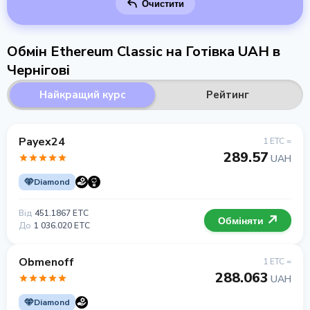
Очистити
Обмін Ethereum Classic на Готівка UAH в
Чернігові
Найкращий курс
Рейтинг
Payex24
1 ETC =
289.57
UAH
Diamond
Від
451.1867 ETC
Обміняти
До
1 036.020 ETC
Obmenoff
1 ETC =
288.063
UAH
Diamond