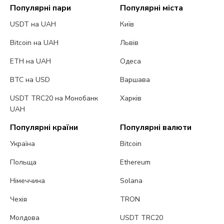
Популярні пари
Популярні міста
USDT на UAH
Київ
Bitcoin на UAH
Львів
ETH на UAH
Одеса
BTC на USD
Варшава
USDT TRC20 на Монобанк
Харків
UAH
Популярні країни
Популярні валюти
Україна
Bitcoin
Польща
Ethereum
Німеччина
Solana
Чехія
TRON
Молдова
USDT TRC20