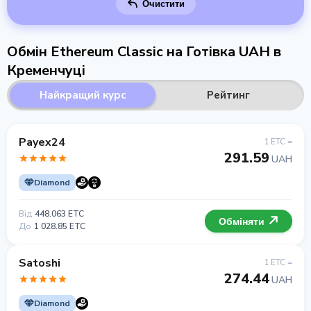
Очистити
Обмін Ethereum Classic на Готівка UAH в
Кременчуці
Найкращий курс
Рейтинг
Payex24
1 ETC =
291.59
UAH
Diamond
Від
448.063 ETC
Обміняти
До
1 028.85 ETC
Satoshi
1 ETC =
274.44
UAH
Diamond