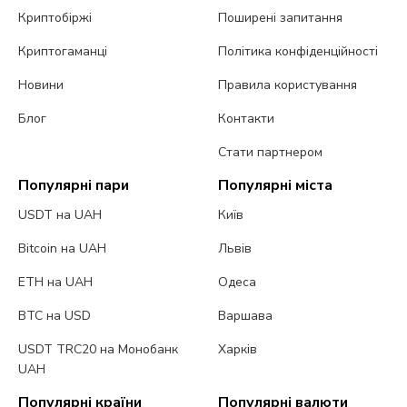
Криптобіржі
Поширені запитання
Криптогаманці
Політика конфіденційності
Новини
Правила користування
Блог
Контакти
Стати партнером
Популярні пари
Популярні міста
USDT на UAH
Київ
Bitcoin на UAH
Львів
ETH на UAH
Одеса
BTC на USD
Варшава
USDT TRC20 на Монобанк
Харків
UAH
Популярні країни
Популярні валюти