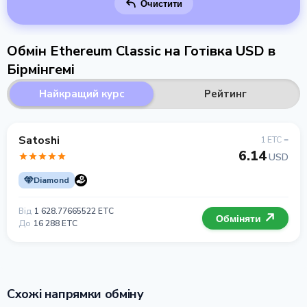
Очистити
Обмін Ethereum Classic на Готівка USD в
Бірмінгемі
Найкращий курс
Рейтинг
Satoshi
1 ETC =
6.14
USD
Diamond
Від
1 628.77665522 ETC
Обміняти
До
16 288 ETC
Схожі напрямки обміну