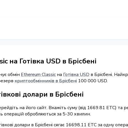
ic на Готівка USD в Брісбені
нує обмін
Ethereum Classic
на
Готівка USD
в Брісбені. Найк
 резерв
криптообмінників в Брісбені
100 000 USD.
івкові долари в Брісбені
ерейдіть на його сайт. Вкажіть суму (від 1669.81 ETC) та
сть операцій обробляються за 5-30 хвилин.
івкові долари в Брісбені сягає 16698.11 ETC за одну опера