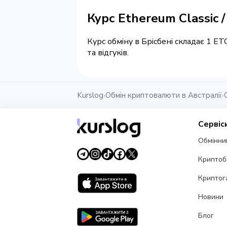
Курс Ethereum Classic 
Курс обміну в Брісбені складає 1 E
та відгуків.
Kurslog
Обмін криптовалюти в Австралії
›
›
Сервіс
Обмінни
Криптоб
Криптог
Новини
Блог