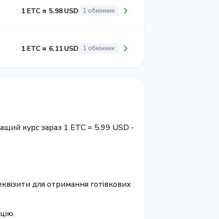
1 ETC ≈ 5.98 USD
1 обмінник
1 ETC ≈ 6.11 USD
1 обмінник
ращий курс зараз 1 ETC = 5.99 USD -
 реквізити для отримання готівкових
цію.