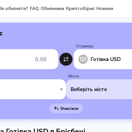
Як обміняти?
FAQ
Обмінники
Криптобіржі
Новини
с
Отримую
Готівка USD
Місто
Виберіть місто
Очистити
а Готівка USD в Брісбені