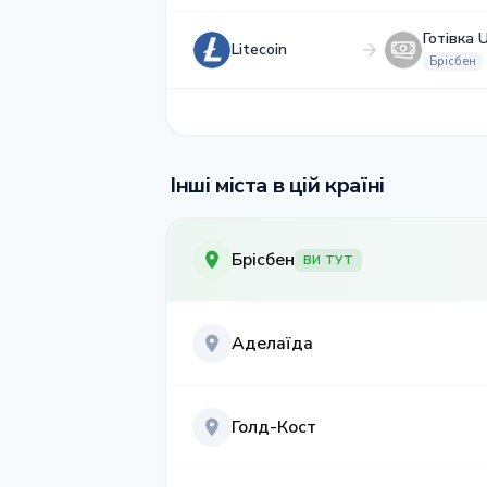
Готівка 
Litecoin
Брісбен
Інші міста в цій країні
Брісбен
ВИ ТУТ
Аделаїда
Голд-Кост