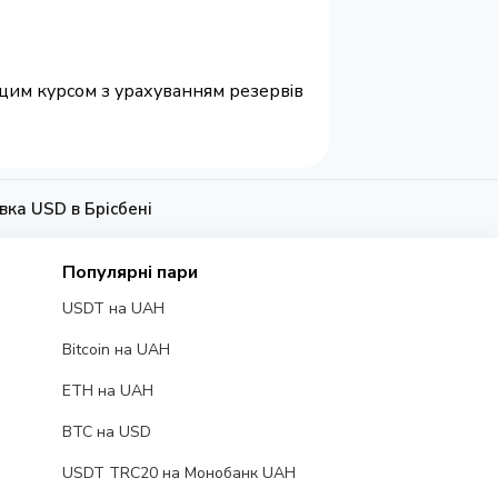
ращим курсом з урахуванням резервів
івка USD в Брісбені
Популярні пари
USDT на UAH
Bitcoin на UAH
ETH на UAH
BTC на USD
USDT TRC20 на Монобанк UAH