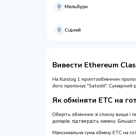
Мельбурн
Сідней
Вивести Ethereum Class
На Kurslog 1 криптообмінник пропо
його пропонує "Satoshi". Сумарний
Як обміняти ETC на гот
Оберіть обмінник зі списку вище і п
доларів, підтвердіть заявку. Більші
Максимальна сума обміну ETC на гот