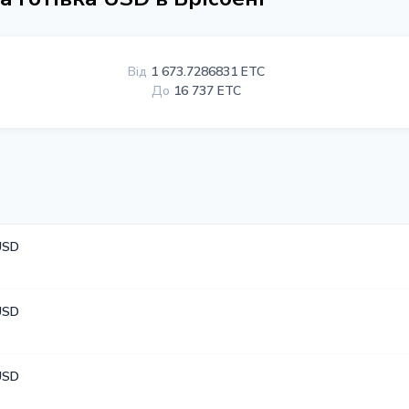
Від
1 673.7286831 ETC
До
16 737 ETC
USD
USD
USD