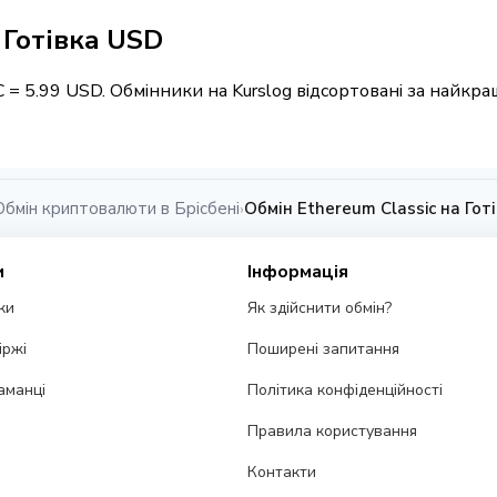
/ Готівка USD
TC = 5.99 USD. Обмінники на Kurslog відсортовані за найк
Обмін криптовалюти в Брісбені
Обмін Ethereum Classic на Гот
›
и
Інформація
ки
Як здійснити обмін?
іржі
Поширені запитання
аманці
Політика конфіденційності
Правила користування
Контакти