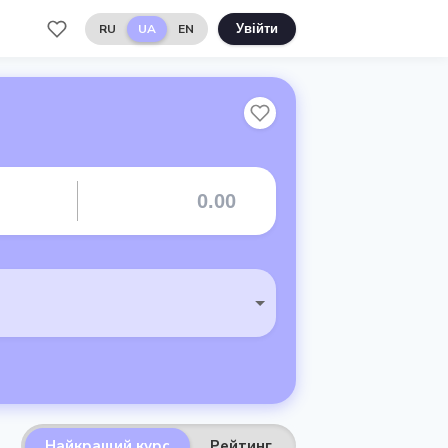
RU
UA
EN
Увійти
Найкращий курс
Рейтинг