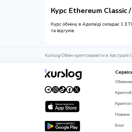
Курс Ethereum Classic 
Курс обміну в Аделаїді складає 1 E
та відгуків.
Kurslog
Обмін криптовалюти в Австралії
›
›
Сервіс
Обмінни
Криптоб
Криптог
Новини
Блог