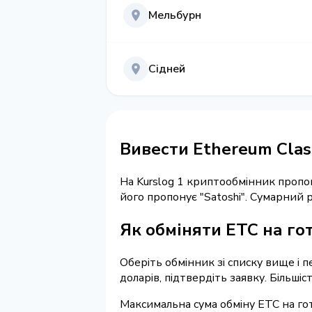
Мельбурн
Сідней
Вивести Ethereum Class
На Kurslog 1 криптообмінник пропо
його пропонує "Satoshi". Сумарний
Як обміняти ETC на гот
Оберіть обмінник зі списку вище і п
доларів, підтвердіть заявку. Більші
Максимальна сума обміну ETC на гот