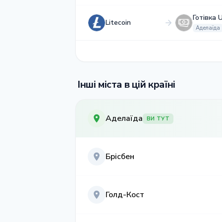
Готівка 
Litecoin
Аделаїда
Інші міста в цій країні
Аделаїда
ВИ ТУТ
Брісбен
Голд-Кост