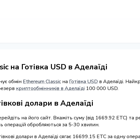
ic на Готівка USD в Аделаїді
нує обмін
Ethereum Classic
на
Готівка USD
в Аделаїді. Найк
 резерв
криптообмінників в Аделаїді
100 000 USD.
івкові долари в Аделаїді
ерейдіть на його сайт. Вкажіть суму (від 1669.92 ETC) та
сть операцій обробляються за 5-30 хвилин.
івкові долари в Аделаїді сягає 16699.15 ETC за одну опер