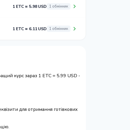
1 ETC ≈ 5.98 USD
1 обмінник
1 ETC ≈ 6.11 USD
1 обмінник
ращий курс зараз 1 ETC = 5.99 USD -
 реквізити для отримання готівкових
ацію.