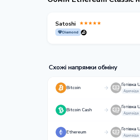
Satoshi
Diamond
Схожі напрямки обміну
Готівка 
Bitcoin
Аделаїда
Готівка 
Bitcoin Cash
Аделаїда
Готівка 
Ethereum
Аделаїда