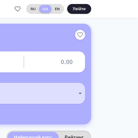
RU
UA
EN
Увійти
Найкращий курс
Рейтинг