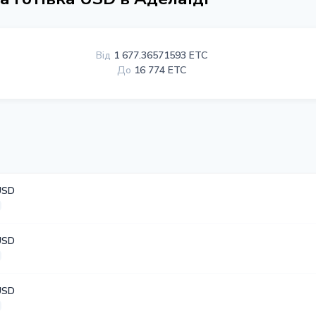
Від
1 677.36571593 ETC
До
16 774 ETC
USD
USD
USD