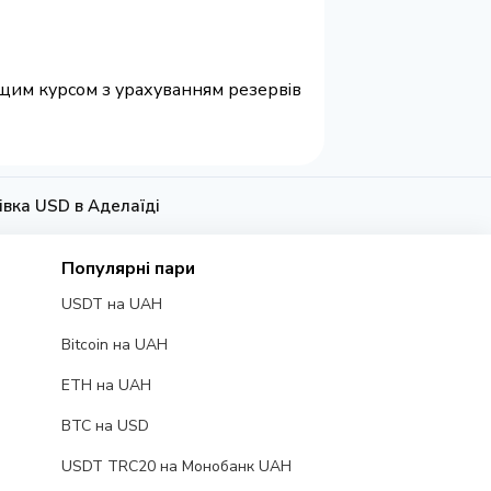
ращим курсом з урахуванням резервів
івка USD в Аделаїді
Популярні пари
USDT на UAH
Bitcoin на UAH
ETH на UAH
BTC на USD
USDT TRC20 на Монобанк UAH