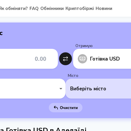
Як обміняти?
FAQ
Обмінники
Криптобіржі
Новини
с
Отримую
Готівка USD
Місто
Виберіть місто
Очистити
а Готівка USD в Аделаїді