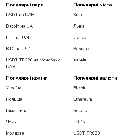
Популярні пари
Популярні міста
USDT на UAH
Київ
Bitcoin на UAH
Львів
ETH на UAH
Одеса
BTC на USD
Варшава
USDT TRC20 на Монобанк
Харків
UAH
Популярні країни
Популярні валюти
Україна
Bitcoin
Польща
Ethereum
Німеччина
Solana
Чехія
TRON
Молдова
USDT TRC20