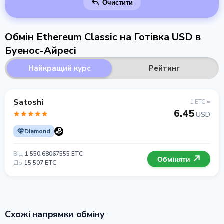
Очистити
Обмін Ethereum Classic на Готівка USD в
Буенос-Айресі
Найкращий курс
Рейтинг
Satoshi
1 ETC =
6.45
USD
Diamond
Від
1 550.68067555 ETC
Обміняти
До
15 507 ETC
Схожі напрямки обміну