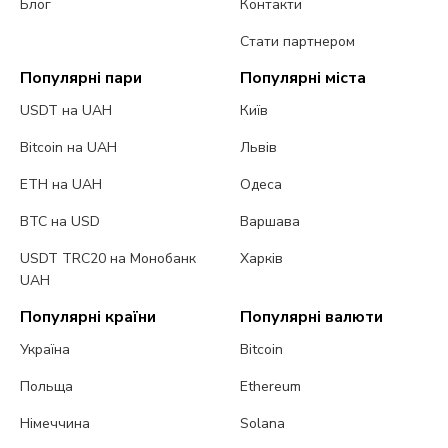
Блог
Контакти
Стати партнером
Популярні пари
Популярні міста
USDT на UAH
Київ
Bitcoin на UAH
Львів
ETH на UAH
Одеса
BTC на USD
Варшава
USDT TRC20 на Монобанк
Харків
UAH
Популярні країни
Популярні валюти
Україна
Bitcoin
Польща
Ethereum
Німеччина
Solana