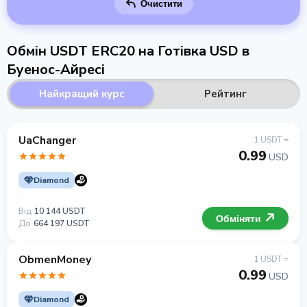
Очистити
Обмін USDT ERC20 на Готівка USD в
Буенос-Айресі
Найкращий курс
Рейтинг
UaChanger
1 USDT =
0.99
USD
Diamond
Від
10 144 USDT
Обміняти
До
664 197 USDT
ObmenMoney
1 USDT =
0.99
USD
Diamond