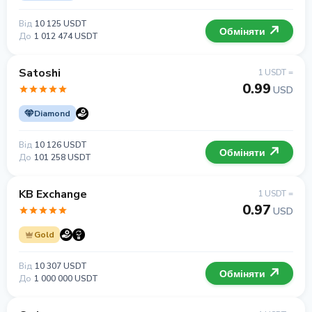
Від
10 125 USDT
Обміняти
До
1 012 474 USDT
Satoshi
1 USDT =
0.99
USD
Diamond
Від
10 126 USDT
Обміняти
До
101 258 USDT
KB Exchange
1 USDT =
0.97
USD
Gold
Від
10 307 USDT
Обміняти
До
1 000 000 USDT