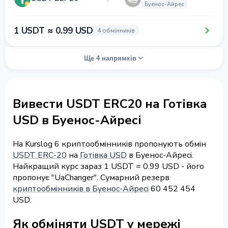
Буенос-Айрес
1 USDT ≈ 0.99 USD
4 обмінників
Ще 4 напрямків
Вивести USDT ERC20 на Готівка
USD в Буенос-Айресі
На Kurslog 6 криптообмінників пропонують обмін
USDT ERC-20
на
Готівка USD
в Буенос-Айресі.
Найкращий курс зараз 1 USDT = 0.99 USD - його
пропонує "UaChanger". Сумарний резерв
криптообмінників в Буенос-Айресі
60 452 454
USD.
Як обміняти USDT у мережі