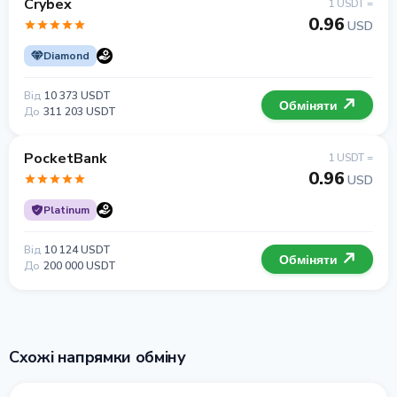
Crybex
1 USDT =
0.96
USD
Diamond
Від
10 373 USDT
Обміняти
До
311 203 USDT
PocketBank
1 USDT =
0.96
USD
Platinum
Від
10 124 USDT
Обміняти
До
200 000 USDT
Схожі напрямки обміну