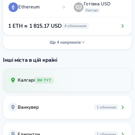
Готівка USD
Ethereum
Калгарі
1 ETH ≈ 1 815.17 USD
4 обмінників
Ще 4 напрямків
Інші міста в цій країні
Калгарі
ВИ ТУТ
Ванкувер
1 обмінник
Едмонтон
1 обмінник