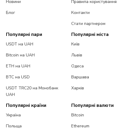
Новини
Правила користування
Блог
Контакти
Стати партнером
Популярні пари
Популярні міста
USDT на UAH
Київ
Bitcoin на UAH
Львів
ETH на UAH
Одеса
BTC на USD
Варшава
USDT TRC20 на Монобанк
Харків
UAH
Популярні країни
Популярні валюти
Україна
Bitcoin
Польща
Ethereum