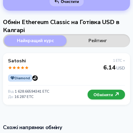
Очистити
Обмін Ethereum Classic на Готівка USD в
Калгарі
Найкращий курс
Рейтинг
Satoshi
1 ETC =
6.14
USD
Diamond
Від
1 628.66594341 ETC
Обміняти
До
16 287 ETC
Схожі напрямки обміну