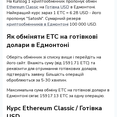
На Kurslog 1 криптообмінник пропонує обмін
Ethereum Classic
на
Готівка USD
в Едмонтоні.
Найкращий курс зараз 1 ETC = 6.28 USD - його
пропонує "Satoshi". Сумарний резерв
криптообмінників в Едмонтоні
100 000 USD.
Як обміняти ETC на готівкові
долари в Едмонтоні
Оберіть обмінник зі списку вище і перейдіть на
його сайт. Вкажіть суму (від 1591.71 ETC) та
реквізити для отримання готівкових доларів,
підтвердіть заявку. Більшість операцій
обробляються за 5-30 хвилин.
Максимальна сума обміну ETC на готівкові долари в
Едмонтоні сягає 15917.13 ETC за одну операцію.
Курс Ethereum Classic / Готівка
USD