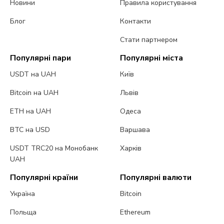
Новини
Правила користування
Блог
Контакти
Стати партнером
Популярні пари
Популярні міста
USDT на UAH
Київ
Bitcoin на UAH
Львів
ETH на UAH
Одеса
BTC на USD
Варшава
USDT TRC20 на Монобанк
Харків
UAH
Популярні країни
Популярні валюти
Україна
Bitcoin
Польща
Ethereum