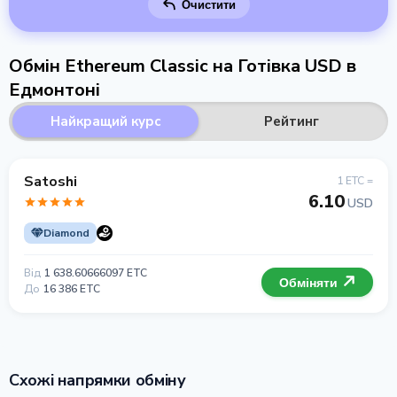
Очистити
Обмін Ethereum Classic на Готівка USD в
Едмонтоні
Найкращий курс
Рейтинг
Satoshi
1 ETC =
6.10
USD
Diamond
Від
1 638.60666097 ETC
Обміняти
До
16 386 ETC
Схожі напрямки обміну