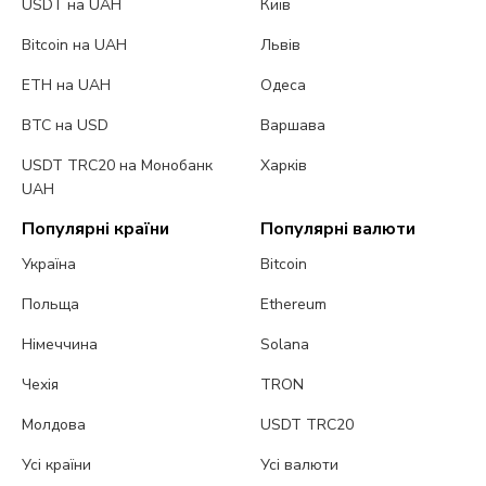
USDT на UAH
Київ
Bitcoin на UAH
Львів
ETH на UAH
Одеса
BTC на USD
Варшава
USDT TRC20 на Монобанк
Харків
UAH
Популярні країни
Популярні валюти
Україна
Bitcoin
Польща
Ethereum
Німеччина
Solana
Чехія
TRON
Молдова
USDT TRC20
Усі країни
Усі валюти