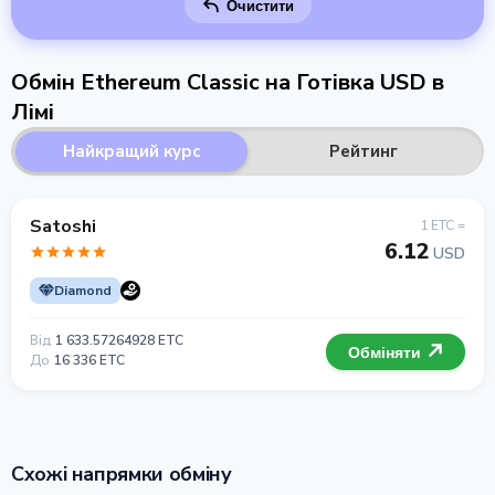
Очистити
Обмін Ethereum Classic на Готівка USD в
Лімі
Найкращий курс
Рейтинг
Satoshi
1 ETC =
6.12
USD
Diamond
Від
1 633.57264928 ETC
Обміняти
До
16 336 ETC
Схожі напрямки обміну