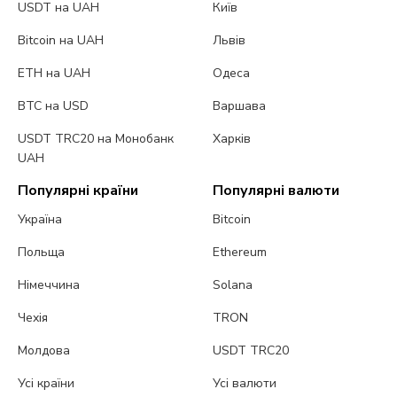
USDT на UAH
Київ
Bitcoin на UAH
Львів
ETH на UAH
Одеса
BTC на USD
Варшава
USDT TRC20 на Монобанк
Харків
UAH
Популярні країни
Популярні валюти
Україна
Bitcoin
Польща
Ethereum
Німеччина
Solana
Чехія
TRON
Молдова
USDT TRC20
Усі країни
Усі валюти