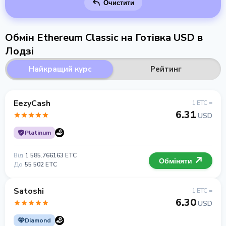
Очистити
Обмін Ethereum Classic на Готівка USD в
Лодзі
Найкращий курс
Рейтинг
EezyCash
1 ETC =
6.31
USD
Platinum
Від
1 585.766163 ETC
Обміняти
До
55 502 ETC
Satoshi
1 ETC =
6.30
USD
Diamond