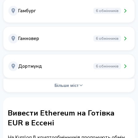
Гамбург
6 обмінників
Ганновер
6 обмінників
Дортмунд
6 обмінників
Більше міст
Вивести Ethereum на Готівка
EUR в Ессені
На Kurslog 8 криптообмінників пропонують обмін