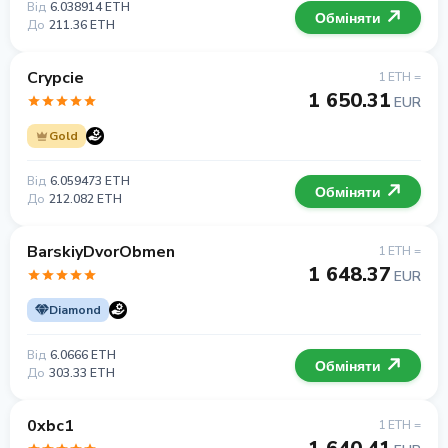
Від
6.038914 ETH
Обміняти
До
211.36 ETH
Crypcie
1 ETH =
1 650.31
EUR
Gold
Від
6.059473 ETH
Обміняти
До
212.082 ETH
BarskiyDvorObmen
1 ETH =
1 648.37
EUR
Diamond
Від
6.0666 ETH
Обміняти
До
303.33 ETH
0xbc1
1 ETH =