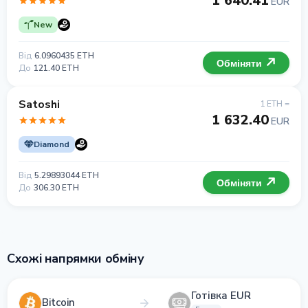
1 640.41
EUR
New
Від
6.0960435 ETH
Обміняти
До
121.40 ETH
Satoshi
1 ETH =
1 632.40
EUR
Diamond
Від
5.29893044 ETH
Обміняти
До
306.30 ETH
Схожі напрямки обміну
Готівка EUR
Bitcoin