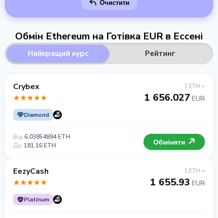
Очистити
Обмін Ethereum на Готівка EUR в Ессені
Найкращий курс
Рейтинг
Crybex
1 ETH =
1 656.027
EUR
Diamond
Від
6.03854894 ETH
Обміняти
До
181.16 ETH
EezyCash
1 ETH =
1 655.93
EUR
Platinum