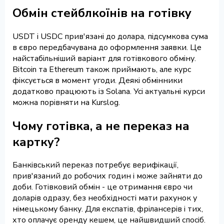
Обмін стейблкоїнів на готівку
USDT і USDC прив'язані до долара, підсумкова сума
в євро передбачувана до оформлення заявки. Це
найстабільніший варіант для готівкового обміну.
Bitcoin та Ethereum також приймають, але курс
фіксується в момент угоди. Деякі обмінники
додатково працюють із Solana. Усі актуальні курси
можна порівняти на Kurslog.
Чому готівка, а не переказ на
картку?
Банківський переказ потребує верифікації,
прив'язаний до робочих годин і може зайняти до
доби. Готівковий обмін - це отримання євро чи
доларів одразу, без необхідності мати рахунок у
німецькому банку. Для експатів, фрілансерів і тих,
хто оплачує оренду кешем, це найшвидший спосіб.