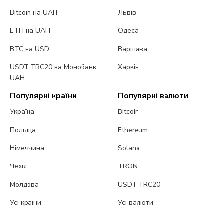
Bitcoin на UAH
Львів
ETH на UAH
Одеса
BTC на USD
Варшава
USDT TRC20 на Монобанк
Харків
UAH
Популярні країни
Популярні валюти
Україна
Bitcoin
Польща
Ethereum
Німеччина
Solana
Чехія
TRON
Молдова
USDT TRC20
Усі країни
Усі валюти