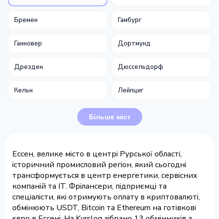
Бремен
Гамбург
Ганновер
Дортмунд
Дрезден
Дюссельдорф
Кельн
Лейпциг
Більше міст
Ессен, велике місто в центрі Рурської області,
історичний промисловий регіон, який сьогодні
трансформується в центр енергетики, сервісних
компаній та IT. Фрілансери, підприємці та
спеціалісти, які отримують оплату в криптовалюті,
обмінюють USDT, Bitcoin та Ethereum на готівкові
євро в Ессені. На Kurslog зібрано 13 обмінників з