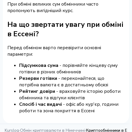
При обміні великих сум обмінники часто
пропонують вигідніший курс.
На що звертати увагу при обміні
в Ессені?
Перед обміном варто перевірити основні
параметри:
Підсумкова сума
- порівняйте кінцеву суму
готівки в різних обмінників
Резерви готівки
- переконайтеся, що
потрібна валюта є в достатньому обсязі
Рейтинг довіри
- враховуйте історію роботи
обмінника та відгуки клієнтів
Спосіб і час видачі
- офіс або кур'єр, години
роботи та зона покриття в Ессені
Kurslog
›
Обмін криптовалюти в Німеччині
›
Криптообмінники в Есс