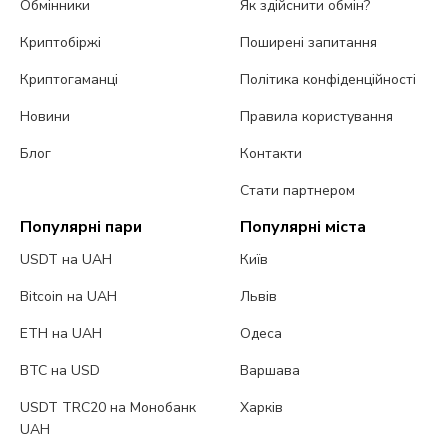
Обмінники
Як здійснити обмін?
Криптобіржі
Поширені запитання
Криптогаманці
Політика конфіденційності
Новини
Правила користування
Блог
Контакти
Стати партнером
Популярні пари
Популярні міста
USDT на UAH
Київ
Bitcoin на UAH
Львів
ETH на UAH
Одеса
BTC на USD
Варшава
USDT TRC20 на Монобанк
Харків
UAH