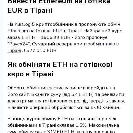
Вивести Ethereum на Готівка
EUR в Тірані
На Kurslog 5 криптообмінників пропонують обмін
Ethereum
на
Готівка EUR
в Тірані. Найкращий курс
зараз 1 ETH = 1606.99 EUR - його пропонує
"Payex24". Сумарний резерв
криптообмінників в
Тірані
3 527 010 EUR.
Як обміняти ETH на готівкові
євро в Тірані
Оберіть обмінник зі списку вище і перейдіть на
його сайт. Вкажіть суму (від 5.41 ETH) та реквізити
для отримання готівкових євро, підтвердіть заявку.
Більшість операцій обробляються за 5-30 хвилин.
Різниця курсів обміну ETH на готівкові євро між
обмінниками в Тірані складає 1.5%. Максимальна
сума обміну сягає 312.60 ETH за одну операцію.