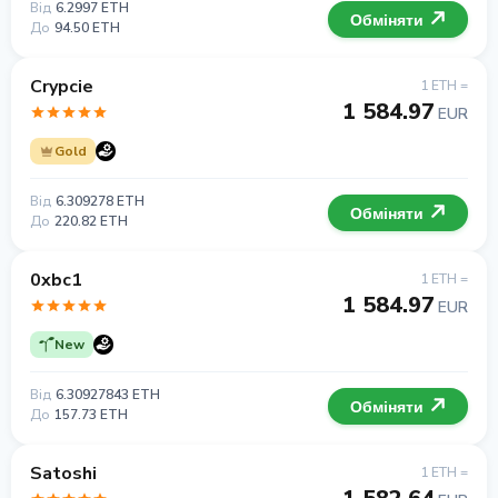
Від
6.2997 ETH
Обміняти
До
94.50 ETH
Crypcie
1 ETH =
1 584.97
EUR
Gold
Від
6.309278 ETH
Обміняти
До
220.82 ETH
0xbc1
1 ETH =
1 584.97
EUR
New
Від
6.30927843 ETH
Обміняти
До
157.73 ETH
Satoshi
1 ETH =