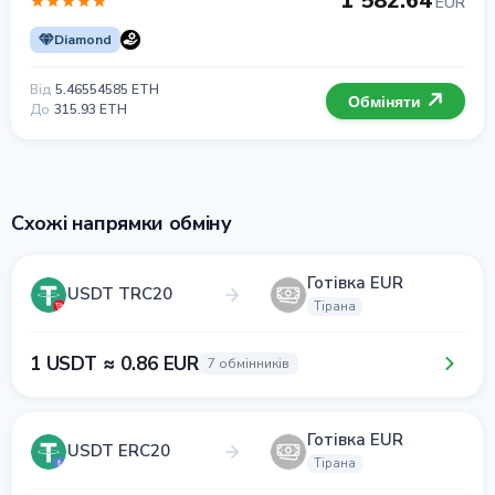
1 582.64
EUR
Diamond
Від
5.46554585 ETH
Обміняти
До
315.93 ETH
Схожі напрямки обміну
Готівка EUR
USDT TRC20
Тірана
1 USDT ≈ 0.86 EUR
7 обмінників
Готівка EUR
USDT ERC20
Тірана