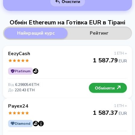
Очистити
Обмін Ethereum на Готівка EUR в Тірані
Найкращий курс
Рейтинг
EezyCash
1 ETH =
1 587.79
EUR
Platinum
Від
6.298054 ETH
Обміняти
До
220.43 ETH
Payex24
1 ETH =
1 587.37
EUR
Diamond