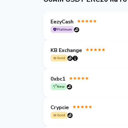
EezyCash
Platinum
KB Exchange
Gold
0xbc1
New
Crypcie
Gold