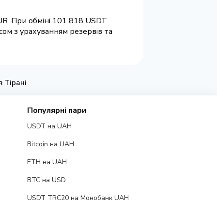
EUR. При обміні 101 818 USDT
сом з урахуванням резервів та
 Тірані
Популярні пари
USDT на UAH
Bitcoin на UAH
ETH на UAH
BTC на USD
USDT TRC20 на Монобанк UAH