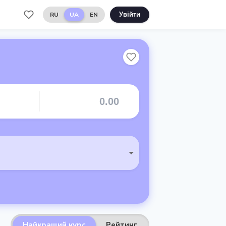
RU
UA
EN
Увійти
Найкращий курс
Рейтинг