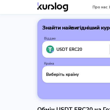
Про нас
Знайти найвигідніший кур
Віддаю
USDT ERC20
Країна
Виберіть країну
Обмін USDT ERC20 на Гот