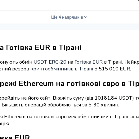
Ще 4 напрямків
 Готівка EUR в Тірані
понують обмін
USDT ERC-20
на
Готівка EUR
в Тірані. Найк
марний резерв
криптообмінників в Тірані
5 515 010 EUR.
ежі Ethereum на готівкові євро в Ті
перейдіть на його сайт. Вкажіть суму (від 10181.84 USDT) 
. Більшість операцій обробляються за 5-30 хвилин.
і Ethereum на готівкові євро між обмінниками в Тірані скл
ацію.
івка EUR