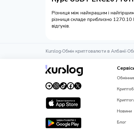
Різниця між найкращим і найгіршим 
різниця складе приблизно 1270.10 
відгуків.
Kurslog
Обмін криптовалюти в Албанії
Об
›
›
Сервіс
Обмінни
Криптоб
Криптог
Новини
Блог