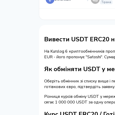
Тірана
Вивести USDT ERC20 на
На Kurslog 6 криптообмінників про
EUR - його пропонує "Satoshi". Су
Як обміняти USDT у мер
Оберіть обмінник зі списку вище і 
готівкових євро, підтвердіть заявку
Різниця курсів обміну USDT у мереж
сягає 1 000 000 USDT за одну опер
Курс USDT ERC20 / Гот