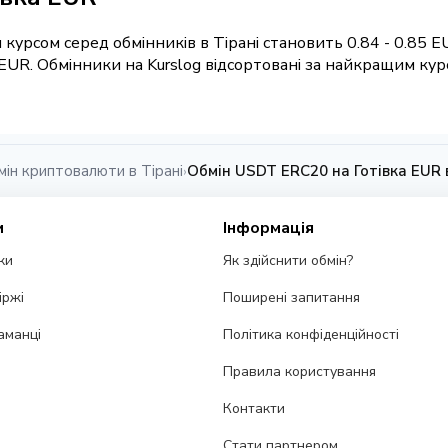
курсом серед обмінників в Тірані становить 0.84 - 0.85 
EUR. Обмінники на Kurslog відсортовані за найкращим кур
мін криптовалюти в Тірані
Обмін USDT ERC20 на Готівка EUR в
›
и
Інформація
ки
Як здійснити обмін?
іржі
Поширені запитання
аманці
Політика конфіденційності
Правила користування
Контакти
Стати партнером