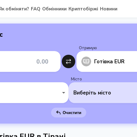
Як обміняти?
FAQ
Обмінники
Криптобіржі
Новини
с
Отримую
Готівка EUR
Місто
Виберіть місто
Очистити
івка EUR в Тірані