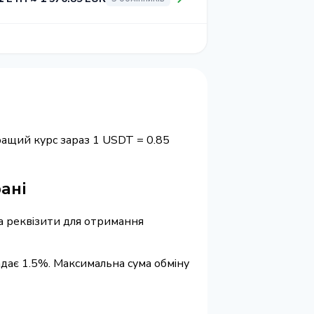
ращий курс зараз 1 USDT = 0.85
рані
та реквізити для отримання
адає 1.5%. Максимальна сума обміну