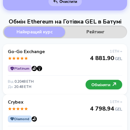
Очистити
Обмін Ethereum на Готівка GEL в Батумі
Найкращий курс
Рейтинг
Go-Go Exchange
1 ETH =
4 881.90
GEL
Platinum
Від
0.2048 ETH
Обміняти
До
20.48 ETH
Crybex
1 ETH =
4 798.94
GEL
Diamond