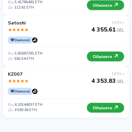
Від
5.41786492 ETH
Обміняти
До
112.61 ETH
Satoshi
1 ETH =
4 355.61
GEL
Diamond
Від
5.82697291 ETH
Обміняти
До
582.54 ETH
KZ007
1 ETH =
4 353.83
GEL
Diamond
Від
6.20144037 ETH
Обміняти
До
4 593.66 ETH