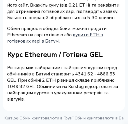
його сайт. Вкажіть суму (від 0.21 ETH) та реквізити
для отримання готівкових ларі, підтвердіть заявку.
Більшість операцій обробляються за 5-30 хвилин.
Обмін працює в обидва боки: можна продати
Ethereum на ларі готівкою або
купити ETH з
готівкових ларі в Батумі
.
Курс Ethereum / Готівка GEL
Різниця між найкращим і найгіршим курсом серед
обмінників в Батумі становить 4341.62 - 4866.53
GEL. При обміні 2 ETH різниця складе приблизно
1049.82 GEL. Обмінники на Kurslog відсортовані за
найкращим курсом з урахуванням резервів та
відгуків.
Kurslog
›
Обмін криптовалюти в Грузії
›
Обмін криптовалюти в Бату