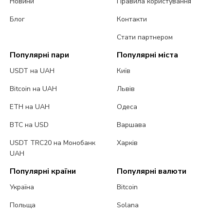
Новини
Правила користування
Блог
Контакти
Стати партнером
Популярні пари
Популярні міста
USDT на UAH
Київ
Bitcoin на UAH
Львів
ETH на UAH
Одеса
BTC на USD
Варшава
USDT TRC20 на Монобанк
Харків
UAH
Популярні країни
Популярні валюти
Україна
Bitcoin
Польща
Solana