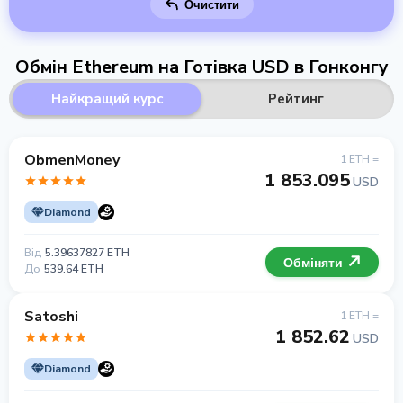
Очистити
Обмін Ethereum на Готівка USD в Гонконгу
Найкращий курс
Рейтинг
ObmenMoney
1 ETH =
1 853.095
USD
Diamond
Від
5.39637827 ETH
Обміняти
До
539.64 ETH
Satoshi
1 ETH =
1 852.62
USD
Diamond