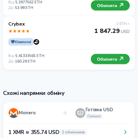
Від
5.3977562 ETH
Обміняти
До
53.98 ETH
Crybex
1 ETH =
1 847.29
USD
Diamond
Від
5.41333565 ETH
Обміняти
До
160.29 ETH
Схожі напрямки обміну
Готівка USD
Monero
Гонконг
1 XMR ≈ 355.74 USD
2 обмінників