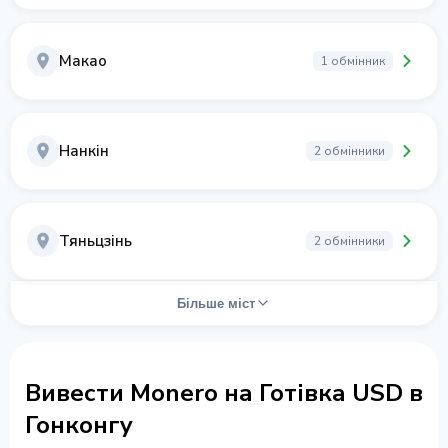
Макао
1 обмінник
Нанкін
2 обмінники
Тяньцзінь
2 обмінники
Більше міст
Вивести Monero на Готівка USD в
Гонконгу