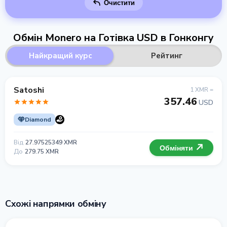
Очистити
Обмін Monero на Готівка USD в Гонконгу
Найкращий курс
Рейтинг
Satoshi
1 XMR =
357.46
USD
Diamond
Від
27.97525349 XMR
Обміняти
До
279.75 XMR
Схожі напрямки обміну