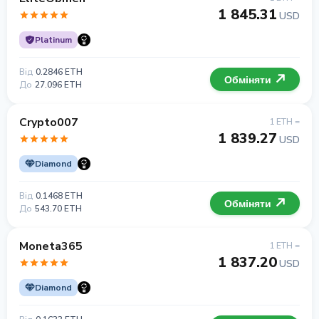
1 845.31
USD
Platinum
Від
0.2846 ETH
Обміняти
До
27.096 ETH
Crypto007
1 ETH =
1 839.27
USD
Diamond
Від
0.1468 ETH
Обміняти
До
543.70 ETH
Moneta365
1 ETH =
1 837.20
USD
Diamond