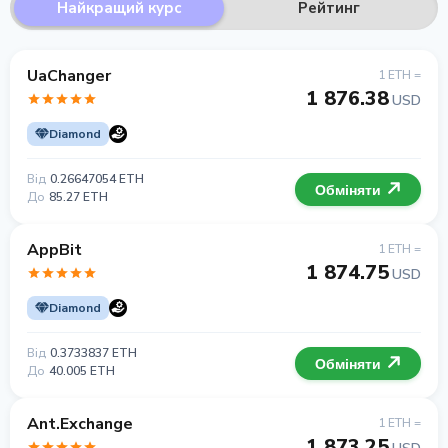
Найкращий курс
Рейтинг
UaChanger
1 ETH =
1 876.38
USD
Diamond
Від
0.26647054 ETH
Обміняти
До
85.27 ETH
AppBit
1 ETH =
1 874.75
USD
Diamond
Від
0.3733837 ETH
Обміняти
До
40.005 ETH
Ant.Exchange
1 ETH =
1 873.25