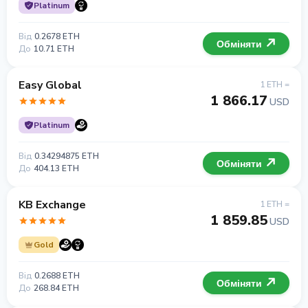
Platinum
Від
0.2678 ETH
Обміняти
До
10.71 ETH
Easy Global
1 ETH =
1 866.17
USD
Platinum
Від
0.34294875 ETH
Обміняти
До
404.13 ETH
KB Exchange
1 ETH =
1 859.85
USD
Gold
Від
0.2688 ETH
Обміняти
До
268.84 ETH