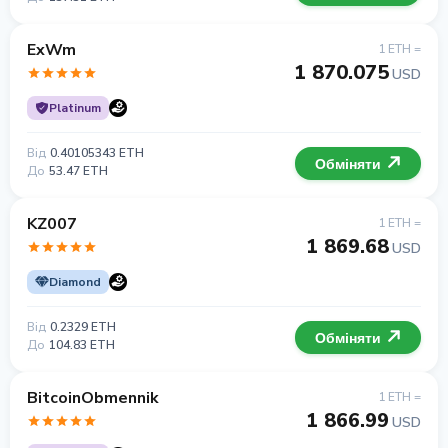
ExWm
1 ETH =
1 870.075
USD
Platinum
Від
0.40105343 ETH
Обміняти
До
53.47 ETH
KZ007
1 ETH =
1 869.68
USD
Diamond
Від
0.2329 ETH
Обміняти
До
104.83 ETH
BitcoinObmennik
1 ETH =
1 866.99
USD