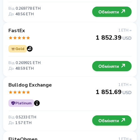
Від
0.269778 ETH
Обміняти
До
48.56 ETH
FastEx
1 ETH =
1 852.39
USD
Gold
Від
0.269921 ETH
Обміняти
До
48.59 ETH
Bulldog Exchange
1 ETH =
1 851.69
USD
Platinum
Від
0.5233 ETH
Обміняти
До
1.57 ETH
EliteObmen
1 ETH =