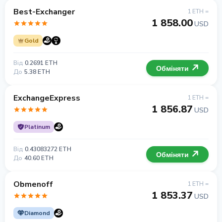
Best-Exchanger
1 ETH =
1 858.00
USD
Gold
Від
0.2691 ETH
Обміняти
До
5.38 ETH
ExchangeExpress
1 ETH =
1 856.87
USD
Platinum
Від
0.43083272 ETH
Обміняти
До
40.60 ETH
Obmenoff
1 ETH =
1 853.37
USD
Diamond