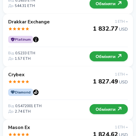
Від
0.1633 ETH
Обміняти
До
544.31 ETH
Drakkar Exchange
1 ETH =
1 832.77
USD
Platinum
Від
0.5233 ETH
Обміняти
До
1.57 ETH
Crybex
1 ETH =
1 827.49
USD
Diamond
Від
0.5472001 ETH
Обміняти
До
2.74 ETH
Mason Ex
1 ETH =
1 824.62
USD