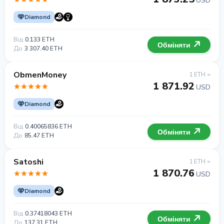
USD
Diamond
Від
0.133 ETH
Обміняти
До
3 307.40 ETH
ObmenMoney
1 ETH =
1 871.92
USD
Diamond
Від
0.40065836 ETH
Обміняти
До
85.47 ETH
Satoshi
1 ETH =
1 870.76
USD
Diamond
Від
0.37418043 ETH
Обміняти
До
137.31 ETH