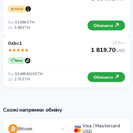
Gold
Від
0.1096 ETH
Обміняти
До
5.48 ETH
0xbc1
1 ETH =
1 819.70
USD
New
Від
0.54954219 ETH
Обміняти
До
2.75 ETH
Схожі напрямки обміну
Visa / Mastercard
Bitcoin
USD