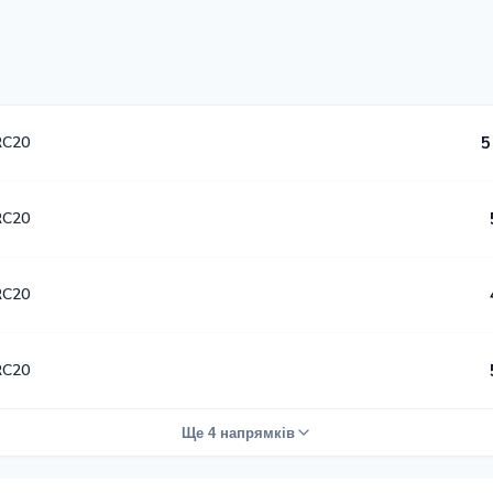
RC20
5
RC20
RC20
RC20
Ще 4 напрямків