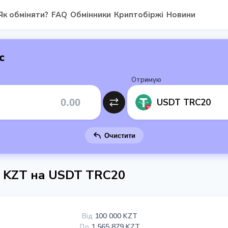
Як обміняти?
FAQ
Обмінники
Криптобіржі
Новини
с
Отримую
USDT TRC20
Очистити
к KZT на USDT TRC20
Від
100 000 KZT
До
1 565 879 KZT