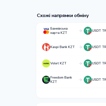
Схожі напрямки обміну
Банківська
USDT T
карта KZT
Kaspi Bank KZT
USDT T
Volet KZT
USDT T
Freedom Bank
USDT T
KZT