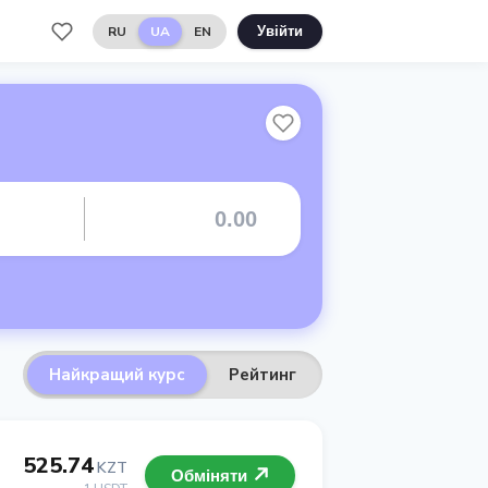
RU
UA
EN
Увійти
Найкращий курс
Рейтинг
525.74
KZT
Обміняти