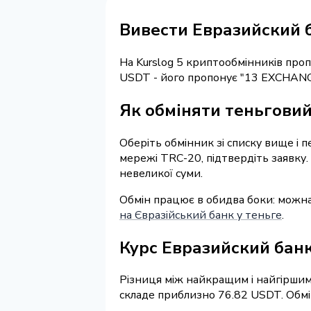
Вивести Евразийский 
На Kurslog 5 криптообмінників про
USDT - його пропонує "13 EXCHANG
Як обміняти теньгови
Оберіть обмінник зі списку вище і 
мережі TRC-20, підтвердіть заявку.
невеликої суми.
Обмін працює в обидва боки: можна
на Євразійський банк у теньге
.
Курс Евразийский бан
Різниця між найкращим і найгіршим
складе приблизно 76.82 USDT. Обмін