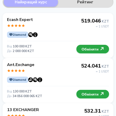
Найкращий курс
Рейтинг
Ecash Expert
519.046
KZT
= 1 USDT
Diamond
Від
100 000 KZT
Обміняти
До
2 000 000 KZT
Ant.Exchange
524.041
KZT
= 1 USDT
Diamond
Від
130 000 KZT
Обміняти
До
34 056 008 065 KZT
13 EXCHANGER
532.31
KZT