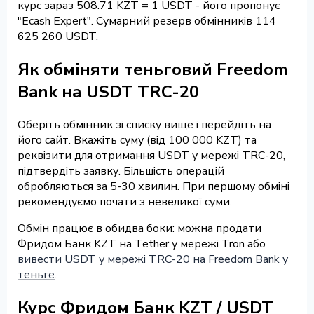
курс зараз 508.71 KZT = 1 USDT - його пропонує
"Ecash Expert". Сумарний резерв обмінників 114
625 260 USDT.
Як обміняти теньговий Freedom
Bank на USDT TRC-20
Оберіть обмінник зі списку вище і перейдіть на
його сайт. Вкажіть суму (від 100 000 KZT) та
реквізити для отримання USDT у мережі TRC-20,
підтвердіть заявку. Більшість операцій
обробляються за 5-30 хвилин. При першому обміні
рекомендуємо почати з невеликої суми.
Обмін працює в обидва боки: можна продати
Фридом Банк KZT на Tether у мережі Tron або
вивести USDT у мережі TRC-20 на Freedom Bank у
теньге
.
Курс Фридом Банк KZT / USDT