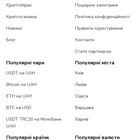
Криптобіржі
Поширені запитання
Криптогаманці
Політика конфіденційності
Новини
Правила користування
Блог
Контакти
Стати партнером
Популярні пари
Популярні міста
USDT на UAH
Київ
Bitcoin на UAH
Львів
ETH на UAH
Одеса
BTC на USD
Варшава
USDT TRC20 на Монобанк
Харків
UAH
Популярні країни
Популярні валюти