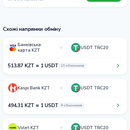
Схожі напрямки обміну
Банківська
USDT TRC20
карта KZT
513.87 KZT ≈ 1 USDT
10 обмінників
Kaspi Bank KZT
USDT TRC20
494.31 KZT ≈ 1 USDT
9 обмінників
Volet KZT
USDT TRC20