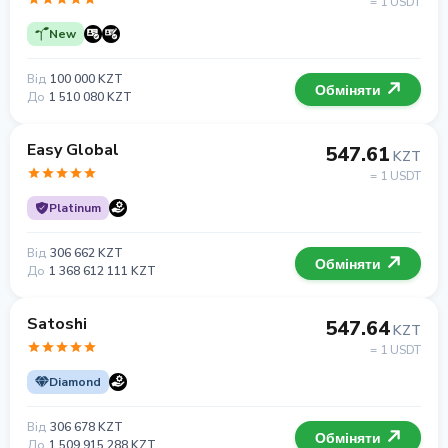
= 1 USDT
New
Від
100 000 KZT
Обміняти
До
1 510 080 KZT
Easy Global
547.61
KZT
= 1 USDT
Platinum
Від
306 662 KZT
Обміняти
До
1 368 612 111 KZT
Satoshi
547.64
KZT
= 1 USDT
Diamond
Від
306 678 KZT
Обміняти
До
1 509 915 288 KZT