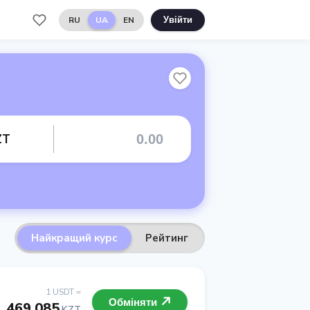
RU
UA
EN
Увійти
ZT
Найкращий курс
Рейтинг
1 USDT =
Обміняти
469.085
KZT