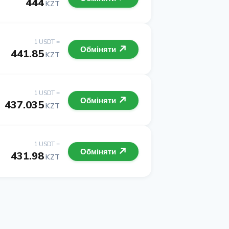
444
KZT
1 USDT =
Обміняти
441.85
KZT
1 USDT =
Обміняти
437.035
KZT
1 USDT =
Обміняти
431.98
KZT