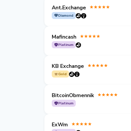
Ant.Exchange
Diamond
Mafincash
Platinum
KB Exchange
Gold
BitcoinObmennik
Platinum
ExWm