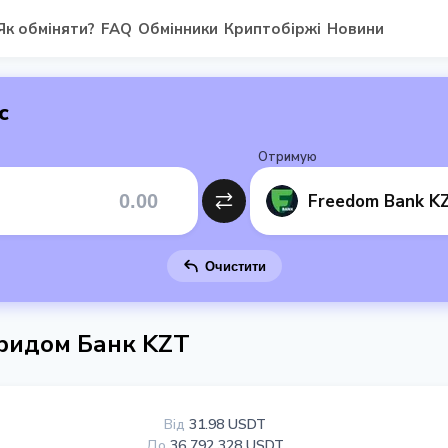
Як обміняти?
FAQ
Обмінники
Криптобіржі
Новини
с
Отримую
Freedom Bank K
Очистити
ридом Банк KZT
Від
31.98 USDT
До
36 792 328 USDT