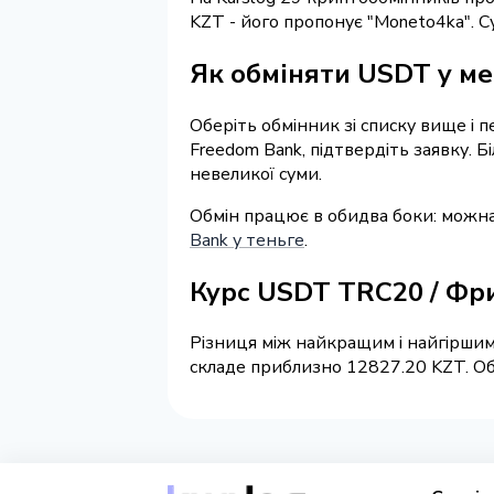
KZT - його пропонує "Moneto4ka". 
Як обміняти USDT у ме
Оберіть обмінник зі списку вище і 
Freedom Bank, підтвердіть заявку. 
невеликої суми.
Обмін працює в обидва боки: можн
Bank у теньге
.
Курс USDT TRC20 / Фр
Різниця між найкращим і найгіршим
складе приблизно 12827.20 KZT. Обм