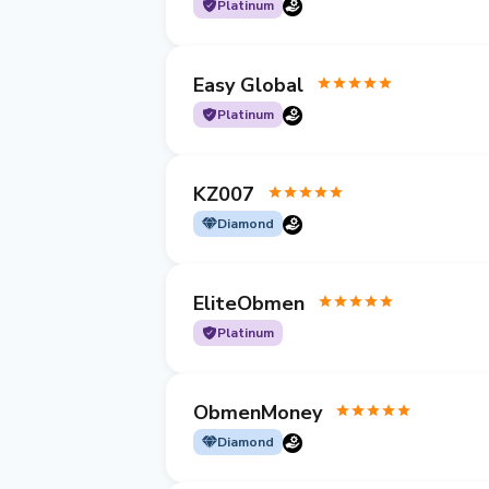
Platinum
Easy Global
Platinum
KZ007
Diamond
EliteObmen
Platinum
ObmenMoney
Diamond