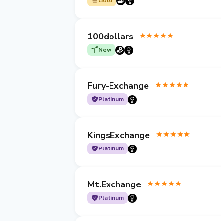
Gold
100dollars
New
Fury-Exchange
Platinum
KingsExchange
Platinum
Mt.Exchange
Platinum