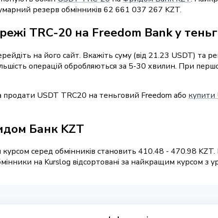
Сумарний резерв обмінників 62 661 037 267 KZT.
режі TRC-20 на Freedom Bank у тень
перейдіть на його сайт. Вкажіть суму (від 21.23 USDT) та 
Більшість операцій обробляються за 5-30 хвилин. При пер
а продати USDT TRC20 на теньговий Freedom або
купити 
идом Банк KZT
 курсом серед обмінників становить 410.48 - 470.98 KZT.
інники на Kurslog відсортовані за найкращим курсом з ура