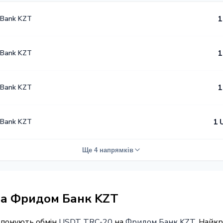
 Bank KZT
1
 Bank KZT
1
 Bank KZT
1
 Bank KZT
1 
Ще 4 напрямків
на Фридом Банк KZT
ропонують обмін
USDT TRC-20
на
Фридом Банк KZT
. Найк