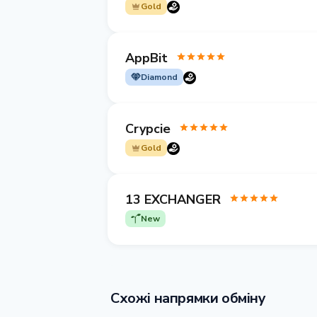
Gold
AppBit
Diamond
Crypcie
Gold
13 EXCHANGER
New
Схожі напрямки обміну