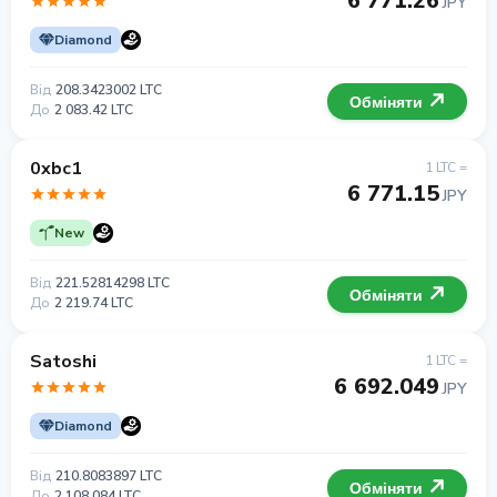
6 771.26
JPY
Diamond
Від
208.3423002 LTC
Обміняти
До
2 083.42 LTC
0xbc1
1 LTC =
6 771.15
JPY
New
Від
221.52814298 LTC
Обміняти
До
2 219.74 LTC
Satoshi
1 LTC =
6 692.049
JPY
Diamond
Від
210.8083897 LTC
Обміняти
До
2 108.084 LTC