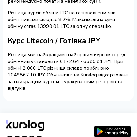
рекомендуємо почати з невеликої суми.
Різниця курсів обміну LTC на готівкові єни між
обмінниками складає 8.2%. Максимальна сума
обміну сягає 13998.01 LTC за одну операцію.
Курс Litecoin / Готівка JPY
Різниця між найкращим і найгіршим курсом серед
обмінників становить 6172.64 - 6680.81 JPY. При
обміні 2 066 LTC різниця складе приблизно
1049867.10 JPY. Обмінники на Kurslog відсортовані
за найкращим курсом з урахуванням резервів та
відгуків.