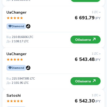
UaChanger
1 LTC =
6 691.79
JPY
Diamond
Від
210.816606 LTC
Обміняти
До
2 108.17 LTC
UaChanger
1 LTC =
6 543.48
JPY
Diamond
Від
215.5947385 LTC
Обміняти
До
2 155.95 LTC
Satoshi
1 LTC =
6 542.30
JPY