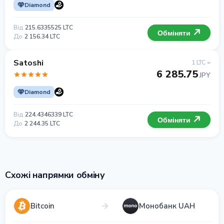
Diamond
Від
215.6335525 LTC
Обміняти
До
2 156.34 LTC
Satoshi
1 LTC =
6 285.75
JPY
Diamond
Від
224.4346339 LTC
Обміняти
До
2 244.35 LTC
Схожі напрямки обміну
Bitcoin
Монобанк UAH