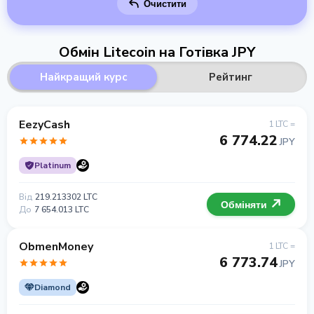
Очистити
Обмін Litecoin на Готівка JPY
Найкращий курс
Рейтинг
EezyCash
1 LTC =
6 774.22
JPY
Platinum
Від
219.213302 LTC
Обміняти
До
7 654.013 LTC
ObmenMoney
1 LTC =
6 773.74
JPY
Diamond