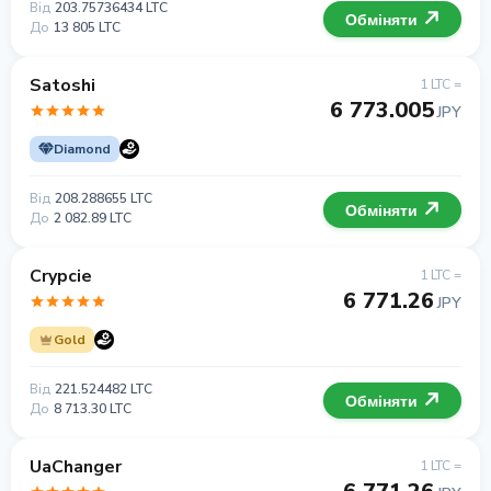
Від
203.75736434 LTC
Обміняти
До
13 805 LTC
Satoshi
1 LTC =
6 773.005
JPY
Diamond
Від
208.288655 LTC
Обміняти
До
2 082.89 LTC
Crypcie
1 LTC =
6 771.26
JPY
Gold
Від
221.524482 LTC
Обміняти
До
8 713.30 LTC
UaChanger
1 LTC =