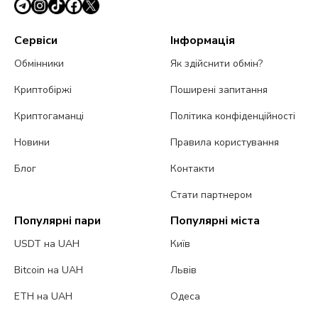
Сервіси
Інформація
Обмінники
Як здійснити обмін?
Криптобіржі
Поширені запитання
Криптогаманці
Політика конфіденційності
Новини
Правила користування
Блог
Контакти
Стати партнером
Популярні пари
Популярні міста
USDT на UAH
Київ
Bitcoin на UAH
Львів
ETH на UAH
Одеса