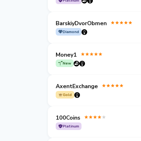
Platinum
BarskiyDvorObmen
Diamond
Money1
New
AxentExchange
Gold
100Coins
Platinum