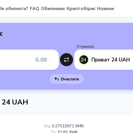
Як обміняти?
FAQ
Обмінники
Криптобіржі
Новини
с
Отримую
Приват 24 UAH
Очистити
т 24 UAH
Від
0.27513971 XMR
До
32.83 XMR