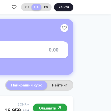
RU
UA
EN
Увійти
Найкращий курс
Рейтинг
1 XMR =
Обміняти
16 958
UAH