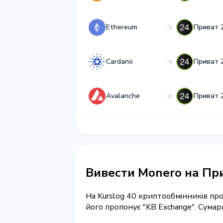
Ethereum
Приват 
Cardano
Приват 
Avalanche
Приват 
Вивести Monero на Пр
На Kurslog 40 криптообмінників п
його пропонує "KB Exchange". Сума