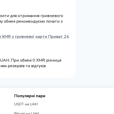
квізити для отримання гривневого
му обміні рекомендуємо почати з
 XMR з гривневої карти Приват 24
.
 UAH. При обміні 0 XMR різниця
м резервів та відгуків.
Популярні пари
USDT на UAH
Bitcoin на UAH