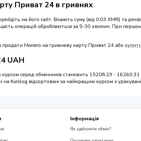
рту Приват 24 в гривнях
перейдіть на його сайт. Вкажіть суму (від 0.03 XMR) та ре
льшість операцій обробляються за 5-30 хвилин. При першо
а продати Monero на гривневу карту Приват 24 або
купити
24 UAH
 курсом серед обмінників становить 15208.29 - 16260.31
на Kurslog відсортовані за найкращим курсом з урахування
и
Інформація
ки
Як здійснити обмін?
іржі
Поширені запитання