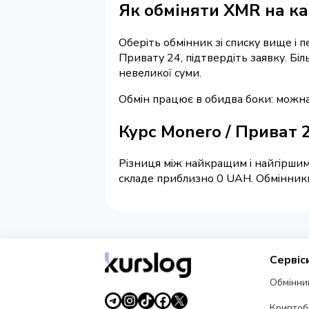
Як обміняти XMR на ка
Оберіть обмінник зі списку вище і 
Привату 24, підтвердіть заявку. Бі
невеликої суми.
Обмін працює в обидва боки: можн
Курс Monero / Приват 
Різниця між найкращим і найгіршим
складе приблизно 0 UAH. Обмінники 
Сервіс
Обмінни
Криптоб