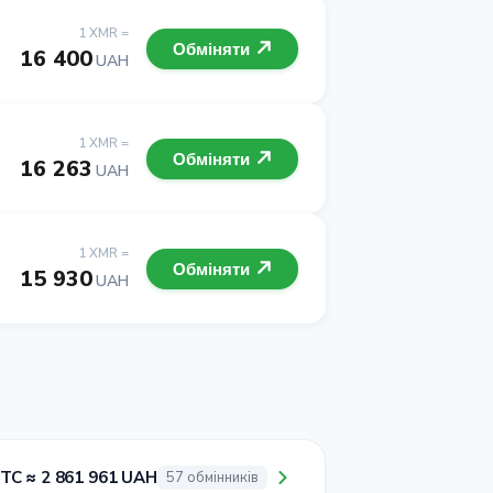
1 XMR =
Обміняти
16 400
UAH
1 XMR =
Обміняти
16 263
UAH
1 XMR =
Обміняти
15 930
UAH
BTC ≈ 2 861 961 UAH
57 обмінників