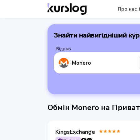
Про нас
Знайти найвигідніший кур
Віддаю
Monero
Обмін Monero на Прива
KingsExchange