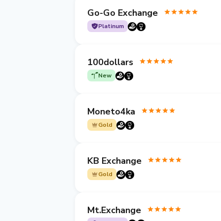
Go-Go Exchange
Platinum
100dollars
New
Moneto4ka
Gold
KB Exchange
Gold
Mt.Exchange