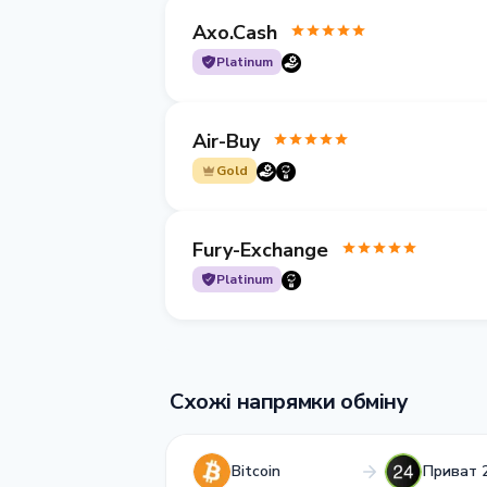
Axo.Cash
Platinum
Air-Buy
Gold
Fury-Exchange
Platinum
Схожі напрямки обміну
Bitcoin
Приват 