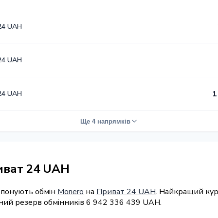
24 UAH
24 UAH
24 UAH
1
Ще 4 напрямків
иват 24 UAH
ропонують обмін
Monero
на
Приват 24 UAH
. Найкращий кур
рний резерв обмінників 6 942 336 439 UAH.