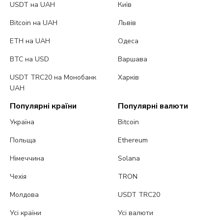
USDT на UAH
Київ
Bitcoin на UAH
Львів
ETH на UAH
Одеса
BTC на USD
Варшава
USDT TRC20 на Монобанк
Харків
UAH
Популярні країни
Популярні валюти
Україна
Bitcoin
Польща
Ethereum
Німеччина
Solana
Чехія
TRON
Молдова
USDT TRC20
Усі країни
Усі валюти