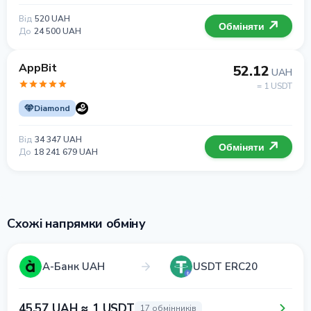
Від
520 UAH
Обміняти
До
24 500 UAH
AppBit
52.12
UAH
= 1 USDT
Diamond
Від
34 347 UAH
Обміняти
До
18 241 679 UAH
Схожі напрямки обміну
А-Банк UAH
USDT ERC20
45.57 UAH ≈ 1 USDT
17 обмінників