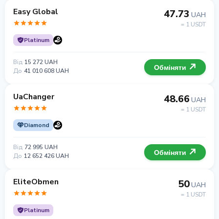
Easy Global
47.73
UAH
= 1 USDT
Platinum
Від
15 272 UAH
Обміняти
До
41 010 608 UAH
UaChanger
48.66
UAH
= 1 USDT
Diamond
Від
72 995 UAH
Обміняти
До
12 652 426 UAH
EliteObmen
50
UAH
= 1 USDT
Platinum