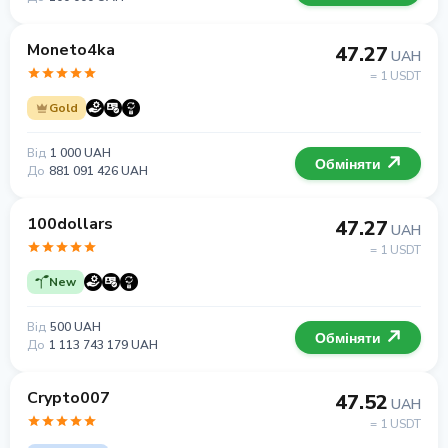
Moneto4ka
47.27
UAH
= 1 USDT
Gold
Від
1 000 UAH
Обміняти
До
881 091 426 UAH
100dollars
47.27
UAH
= 1 USDT
New
Від
500 UAH
Обміняти
До
1 113 743 179 UAH
Crypto007
47.52
UAH
= 1 USDT