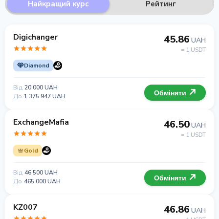
Найкращий курс
Рейтинг
Digichanger
45.86
UAH
= 1 USDT
Diamond
Від
20 000 UAH
Обміняти
До
1 375 947 UAH
ExchangeMafia
46.50
UAH
= 1 USDT
Gold
Від
46 500 UAH
Обміняти
До
465 000 UAH
KZ007
46.86
UAH