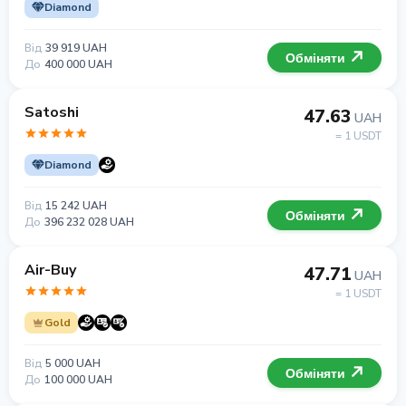
Diamond
Від
39 919 UAH
Обміняти
До
400 000 UAH
Satoshi
47.63
UAH
= 1 USDT
Diamond
Від
15 242 UAH
Обміняти
До
396 232 028 UAH
Air-Buy
47.71
UAH
= 1 USDT
Gold
Від
5 000 UAH
Обміняти
До
100 000 UAH