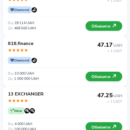
= 1 USDT
Diamond
Від
28 114 UAH
Обміняти
До
468 560 UAH
818.finance
47.17
UAH
= 1 USDT
Diamond
Від
10 000 UAH
Обміняти
До
1 000 000 UAH
13 EXCHANGER
47.25
UAH
= 1 USDT
New
Від
4 000 UAH
Обміняти
До
100 000 UAH