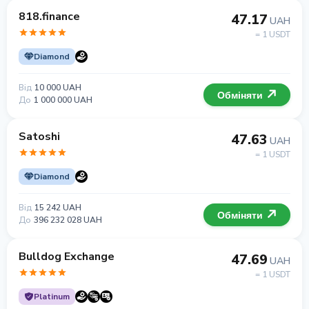
818.finance
47.17
UAH
= 1 USDT
Diamond
Від
10 000 UAH
Обміняти
До
1 000 000 UAH
Satoshi
47.63
UAH
= 1 USDT
Diamond
Від
15 242 UAH
Обміняти
До
396 232 028 UAH
Bulldog Exchange
47.69
UAH
= 1 USDT
Platinum