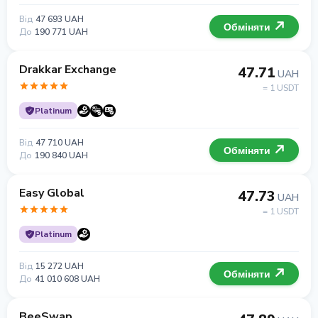
Від
47 693 UAH
Обміняти
До
190 771 UAH
Drakkar Exchange
47.71
UAH
= 1 USDT
Platinum
Від
47 710 UAH
Обміняти
До
190 840 UAH
Easy Global
47.73
UAH
= 1 USDT
Platinum
Від
15 272 UAH
Обміняти
До
41 010 608 UAH
BeeSwap