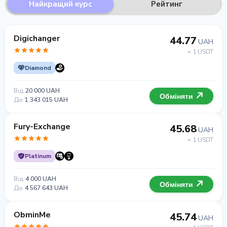
Найкращий курс
Рейтинг
Digichanger
44.77
UAH
= 1 USDT
Diamond
Від
20 000 UAH
Обміняти
До
1 343 015 UAH
Fury-Exchange
45.68
UAH
= 1 USDT
Platinum
Від
4 000 UAH
Обміняти
До
4 567 643 UAH
ObminMe
45.74
UAH