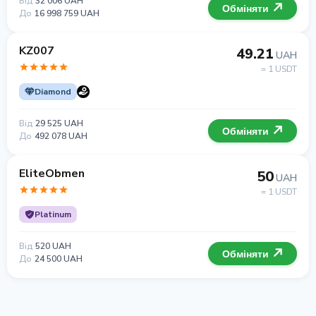
Від
32 006 UAH
Обміняти
До
16 998 759 UAH
KZ007
49.21
UAH
= 1 USDT
Diamond
Від
29 525 UAH
Обміняти
До
492 078 UAH
EliteObmen
50
UAH
= 1 USDT
Platinum
Від
520 UAH
Обміняти
До
24 500 UAH