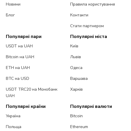
Новини
Правила користування
Блог
Контакти
Стати партнером
Популярні пари
Популярні міста
USDT на UAH
Київ
Bitcoin на UAH
Львів
ETH на UAH
Одеса
BTC на USD
Варшава
USDT TRC20 на Монобанк
Харків
UAH
Популярні країни
Популярні валюти
Україна
Bitcoin
Польща
Ethereum