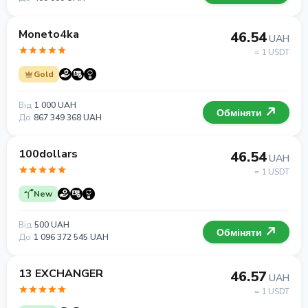
Moneto4ka
46.54
UAH
= 1 USDT
Gold
Від
1 000 UAH
Обміняти
До
867 349 368 UAH
100dollars
46.54
UAH
= 1 USDT
New
Від
500 UAH
Обміняти
До
1 096 372 545 UAH
13 EXCHANGER
46.57
UAH
= 1 USDT