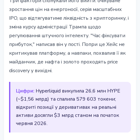
Три фактори спонукали його вийти: очікуване
зростання цін на енергоносії, серія масштабних
IPO, що відтягуватиме ліквідність з крипторинку, і
зміна курсу адміністрації Трампа щодо
регулювання штучного інтелекту. "Час фіксувати
прибуток," написав він у пості. Попри це Хейс не
критикував платформу, а навпаки, похвалив її як
майданчик, де нафта і золото проходять price
discovery у вихідні.
Цифри:
Hyperliquid викупила 26,6 млн HYPE
(~$1,56 млрд) та спалила 579 603 токени;
відкриті позиції у деривативах на реальні
активи досягли $3 млрд станом на початок
червня 2026.