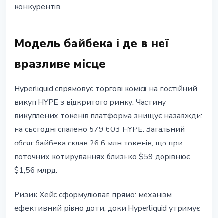
конкурентів.
Модель байбека і де в неї
вразливе місце
Hyperliquid спрямовує торгові комісії на постійний
викуп HYPE з відкритого ринку. Частину
викуплених токенів платформа знищує назавжди:
на сьогодні спалено 579 603 HYPE. Загальний
обсяг байбека склав 26,6 млн токенів, що при
поточних котируваннях близько $59 дорівнює
$1,56 млрд.
Ризик Хейс сформулював прямо: механізм
ефективний рівно доти, доки Hyperliquid утримує