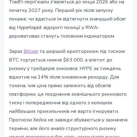
TradFi-перп'юали з'являться до кінця 2026 або на
початку 2027 року. Перший рік після запуску
покаже, чи вдасться їм відтягнути значущий обсяг
від Hyperliquid: відкриті позиції у RWA-
деривативах стануть головним індикатором.
Зараз
Bitcoin
та ширший крипторинок під тиском:
BTC торгується нижче $63 000, а апетит до
ризику у трейдерів знизився. HYPE за тиждень
відкотив на 14% після оновлення рекорду. Для
токена, чия ціна прямо залежить від обсягів
платформи, це поєднання зовнішнього ринкового
тиску і попередження від одного з колишніх
найбільших прихильників не варто ігнорувати.
Прогнози Хейса не завжди збуваються у зазначені
терміни, але його аналіз структурного ризику