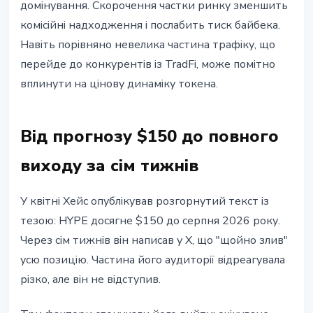
домінування. Скорочення частки ринку зменшить
комісійні надходження і послабить тиск байбека.
Навіть порівняно невелика частина трафіку, що
перейде до конкурентів із TradFi, може помітно
вплинути на цінову динаміку токена.
Від прогнозу $150 до повного
виходу за сім тижнів
У квітні Хейс опублікував розгорнутий текст із
тезою: HYPE досягне $150 до серпня 2026 року.
Через сім тижнів він написав у X, що "щойно злив"
усю позицію. Частина його аудиторії відреагувала
різко, але він не відступив.