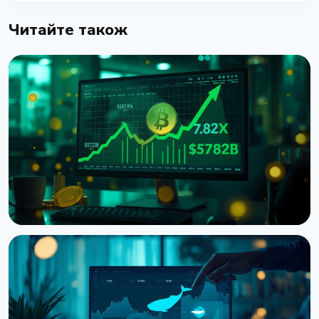
Читайте також
НОВИНА
Ф'ючерси на біткоїн обігнали спот у 7,82 раза на
Binance
7 серпня 2026 р.
5 хв читання