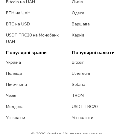
Bitcoin на UAH
Львів
ETH на UAH
Одеса
BTC на USD
Варшава
USDT TRC20 на Монобанк
Харків
UAH
Популярні країни
Популярні валюти
Україна
Bitcoin
Польща
Ethereum
Німеччина
Solana
Чехія
TRON
Молдова
USDT TRC20
Усі країни
Усі валюти