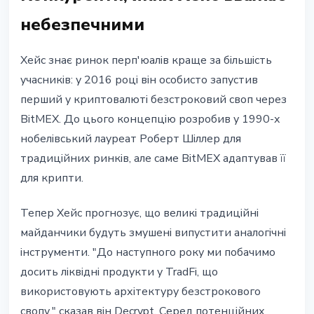
небезпечними
Хейс знає ринок перп'юалів краще за більшість
учасників: у 2016 році він особисто запустив
перший у криптовалюті безстроковий своп через
BitMEX. До цього концепцію розробив у 1990-х
нобелівський лауреат Роберт Шіллер для
традиційних ринків, але саме BitMEX адаптував її
для крипти.
Тепер Хейс прогнозує, що великі традиційні
майданчики будуть змушені випустити аналогічні
інструменти. "До наступного року ми побачимо
досить ліквідні продукти у TradFi, що
використовують архітектуру безстрокового
свопу," сказав він Decrypt. Серед потенційних