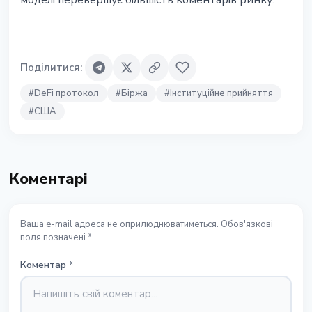
моделі перевершує більшість коментарів ринку.
Поділитися
:
#
DeFi протокол
#
Біржа
#
Інституційне прийняття
#
США
Коментарі
Ваша e-mail адреса не оприлюднюватиметься. Обов'язкові
поля позначені *
Коментар
*