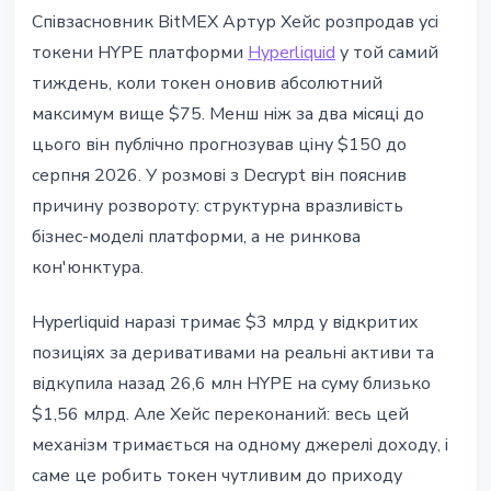
РИНКИ
Співзасновник BitMEX Артур Хейс розпродав усі
Arthur Hayes продав HYPE та
токени HYPE платформи
Hyperliquid
у той самий
попередив: Wall Street прийде за
тиждень, коли токен оновив абсолютний
ринком перп'юалів
максимум вище $75. Менш ніж за два місяці до
цього він публічно прогнозував ціну $150 до
7 червня 2026 р.
3 хв читання
серпня 2026. У розмові з Decrypt він пояснив
Наталія Дорофєєва
причину розвороту: структурна вразливість
бізнес-моделі платформи, а не ринкова
кон'юнктура.
Hyperliquid наразі тримає $3 млрд у відкритих
позиціях за деривативами на реальні активи та
відкупила назад 26,6 млн HYPE на суму близько
$1,56 млрд. Але Хейс переконаний: весь цей
механізм тримається на одному джерелі доходу, і
саме це робить токен чутливим до приходу