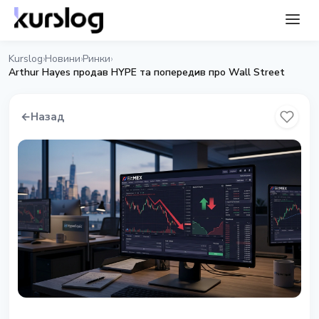
Kurslog
Новини
Ринки
›
›
›
Arthur Hayes продав HYPE та попередив про Wall Street
←
Назад