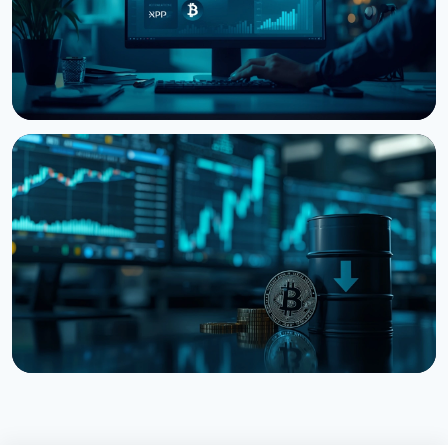
НОВИНА
Кити нарощують BTC, ETH та XRP: CryptoQuant
бачить фінал ведмежого ринку
6 серпня 2026 р.
3 хв читання
НОВИНА
Bitcoin застряг на $64 000 попри рекорди на