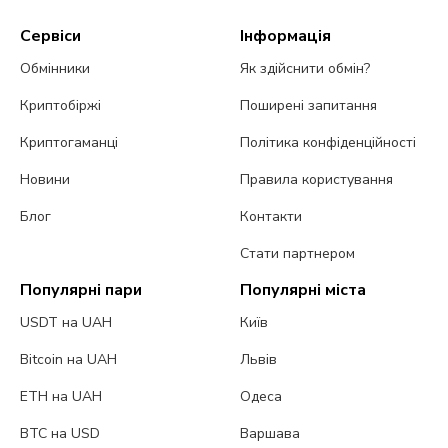
Сервіси
Інформація
Обмінники
Як здійснити обмін?
Криптобіржі
Поширені запитання
Криптогаманці
Політика конфіденційності
Новини
Правила користування
Блог
Контакти
Стати партнером
Популярні пари
Популярні міста
USDT на UAH
Київ
Bitcoin на UAH
Львів
ETH на UAH
Одеса
BTC на USD
Варшава