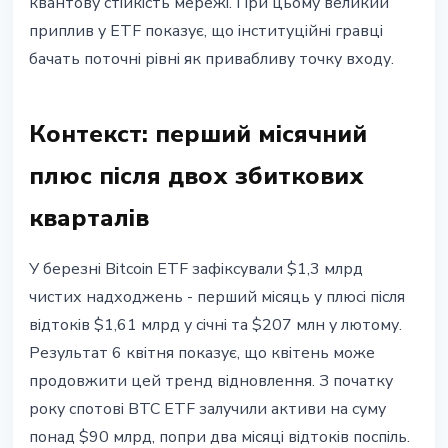
квантову стійкість мережі. При цьому великий
приплив у ETF показує, що інституційні гравці
бачать поточні рівні як привабливу точку входу.
Контекст: перший місячний
плюс після двох збиткових
кварталів
У березні Bitcoin ETF зафіксували $1,3 млрд
чистих надходжень - перший місяць у плюсі після
відтоків $1,61 млрд у січні та $207 млн у лютому.
Результат 6 квітня показує, що квітень може
продовжити цей тренд відновлення. З початку
року спотові BTC ETF залучили активи на суму
понад $90 млрд, попри два місяці відтоків поспіль.