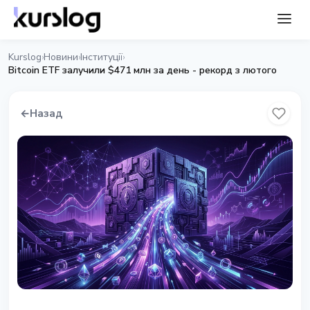
Kurslog
Новини
Інституції
›
›
›
Bitcoin ETF залучили $471 млн за день - рекорд з лютого
←
Назад