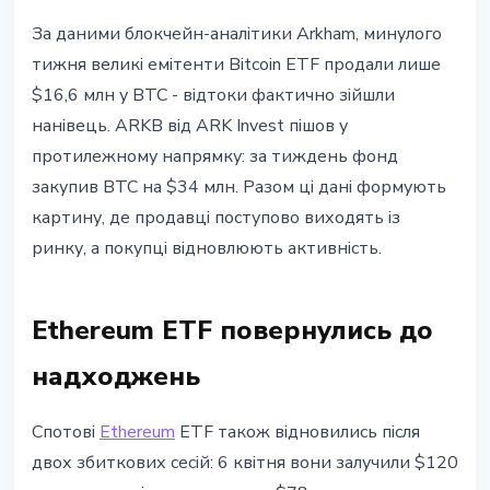
За даними блокчейн-аналітики Arkham, минулого
тижня великі емітенти Bitcoin ETF продали лише
$16,6 млн у BTC - відтоки фактично зійшли
нанівець. ARKB від ARK Invest пішов у
протилежному напрямку: за тиждень фонд
закупив BTC на $34 млн. Разом ці дані формують
картину, де продавці поступово виходять із
ринку, а покупці відновлюють активність.
Ethereum ETF повернулись до
надходжень
Спотові
Ethereum
ETF також відновились після
двох збиткових сесій: 6 квітня вони залучили $120