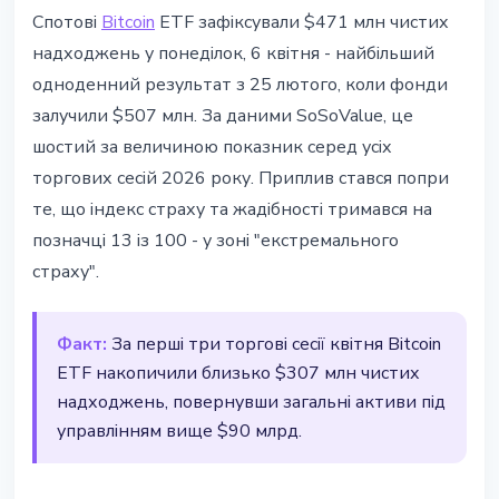
ІНСТИТУЦІЇ
Спотові
Bitcoin
ETF зафіксували $471 млн чистих
Bitcoin ETF залучили $471 млн за
надходжень у понеділок, 6 квітня - найбільший
день - рекорд з лютого 2026
одноденний результат з 25 лютого, коли фонди
залучили $507 млн. За даними SoSoValue, це
7 квітня 2026 р.
2 хв читання
шостий за величиною показник серед усіх
Наталія Дорофєєва
торгових сесій 2026 року. Приплив стався попри
те, що індекс страху та жадібності тримався на
позначці 13 із 100 - у зоні "екстремального
страху".
Факт:
За перші три торгові сесії квітня Bitcoin
ETF накопичили близько $307 млн чистих
надходжень, повернувши загальні активи під
управлінням вище $90 млрд.