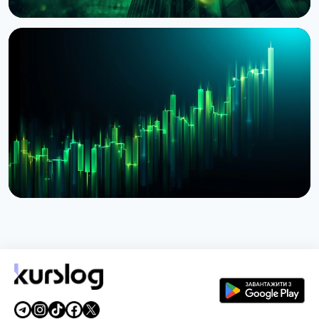
НОВИНА
BlackRock токенізував доступ до $311 млрд
грошових фондів у Європі через Kinexys
JPMorgan
4 серпня 2026 р.
5 хв читання
НОВИНА
BlackRock запустив токенізовані фонди BSTBL і
BRSRV для резервів стейблкоінів
3 серпня 2026 р.
5 хв читання