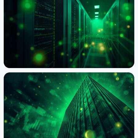
НОВИНА
BNY Mellon запускає стейкінг для інституційних
клієнтів разом із Galaxy
4 серпня 2026 р.
4 хв читання