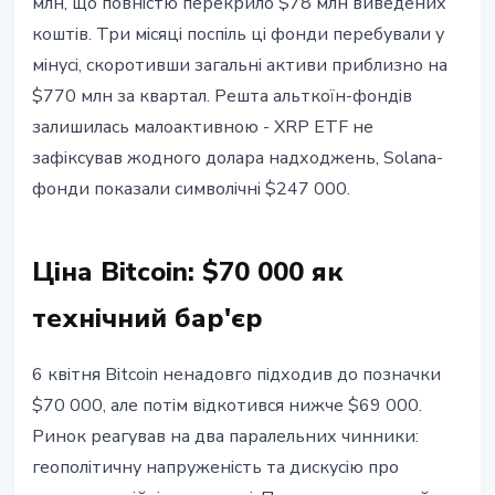
млн, що повністю перекрило $78 млн виведених
коштів. Три місяці поспіль ці фонди перебували у
мінусі, скоротивши загальні активи приблизно на
$770 млн за квартал. Решта альткоїн-фондів
залишилась малоактивною - XRP ETF не
зафіксував жодного долара надходжень, Solana-
фонди показали символічні $247 000.
Ціна Bitcoin: $70 000 як
технічний бар'єр
6 квітня Bitcoin ненадовго підходив до позначки
$70 000, але потім відкотився нижче $69 000.
Ринок реагував на два паралельних чинники:
геополітичну напруженість та дискусію про