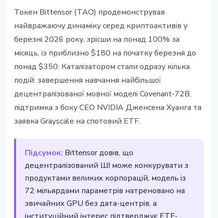
ТЕХНОЛОГІЇ
Токен Bittensor (TAO) продемонстрував
Bittensor злетів на 100% за
найвражаючу динаміку серед криптоактивів у
місяць - CEO NVIDIA підтримав
березні 2026 року, зрісши на понад 100% за
децентралізований ШІ
місяць, із приблизно $180 на початку березня до
понад $350. Каталізатором стали одразу кілька
25 березня 2026 р.
3 хв читання
подій: завершення навчання найбільшої
Наталія Дорофєєва
децентралізованої мовної моделі Covenant-72B,
підтримка з боку CEO NVIDIA Дженсена Хуанга та
заявка Grayscale на спотовий ETF.
Підсумок:
Bittensor довів, що
децентралізований ШІ може конкурувати з
продуктами великих корпорацій, модель із
72 мільярдами параметрів натреновано на
звичайних GPU без дата-центрів, а
інституційний інтерес підтверджує ETF-