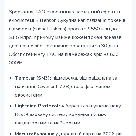
Зростання TAO спричинило каскадний ефект в
екосистемі Bittensor. Сукупна капіталізація токенів
підмереж (subnet tokens) зросла з $550 млн до
$1,5 млрд, причому майже кожен токен показав
двозначне або тризначне зростання за 30 днів.
Обсяг стейкінгу TAO на підмережах зріс на 833
000%.
Templar (SN3):
підмережа, відповідальна за
навчання Covenant-72B, стала флагманом
екосистеми
Lightning Protocol:
4 березня запущено нову
Rust-базовану систему комунікацій між
валідаторами та майнерами
Масштабування:
у дорожній карті на 2026 рік