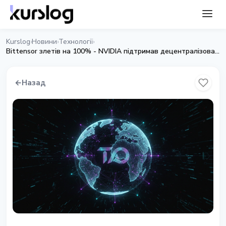
Kurslog
Новини
Технології
›
›
›
Bittensor злетів на 100% - NVIDIA підтримав децентралізований ШІ
←
Назад