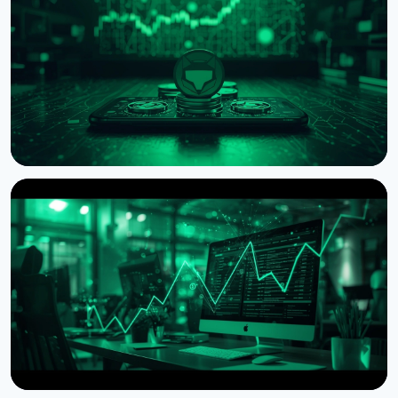
НОВИНА
MetaMask запустив AI-гаманець Agent Wallet
для автономної крипторгівлі
7 серпня 2026 р.
4 хв читання