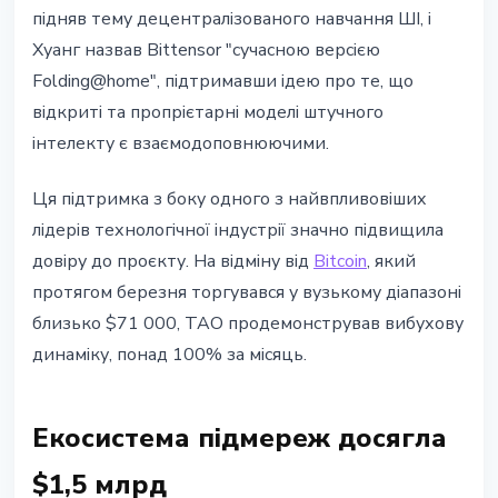
підняв тему децентралізованого навчання ШІ, і
Хуанг назвав Bittensor "сучасною версією
Folding@home", підтримавши ідею про те, що
відкриті та пропрієтарні моделі штучного
інтелекту є взаємодоповнюючими.
Ця підтримка з боку одного з найвпливовіших
лідерів технологічної індустрії значно підвищила
довіру до проєкту. На відміну від
Bitcoin
, який
протягом березня торгувався у вузькому діапазоні
близько $71 000, TAO продемонстрував вибухову
динаміку, понад 100% за місяць.
Екосистема підмереж досягла
$1,5 млрд