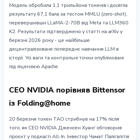
Модель обробила 1,1 трильйона токенів і досягла
результату 67,1 бала за тестом MMLU (zero-shot),
перевершивши LLaMA-2-70B від Meta та LLM360
K2. Результати підтверджено у статті на arXiv у
березні 2026 року - це найбільше
децентралізоване попереднє навчання LLM в
історії. Усі ваги та контрольні точки опубліковані
під ліцензією Apache.
CEO NVIDIA порівняв Bittensor
із Folding@home
20 березня токен TAO стрибнув на 17% після
того, як CEO NVIDIA Дженсен Хуанг обговорив
проєкт у подкасті All-In. Інвестор Чамат Палігапітія