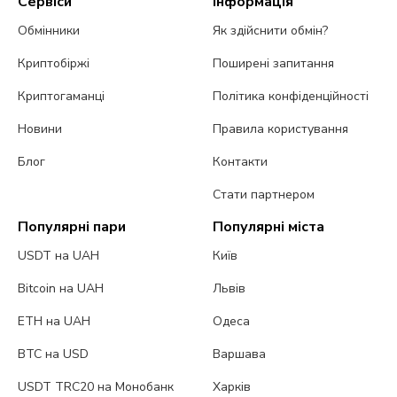
Сервіси
Інформація
Обмінники
Як здійснити обмін?
Криптобіржі
Поширені запитання
Криптогаманці
Політика конфіденційності
Новини
Правила користування
Блог
Контакти
Стати партнером
Популярні пари
Популярні міста
USDT на UAH
Київ
Bitcoin на UAH
Львів
ETH на UAH
Одеса
BTC на USD
Варшава
USDT TRC20 на Монобанк
Харків