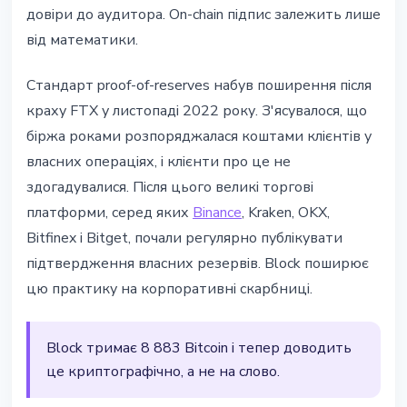
довіри до аудитора. On-chain підпис залежить лише
від математики.
Стандарт proof-of-reserves набув поширення після
краху FTX у листопаді 2022 року. З'ясувалося, що
біржа роками розпоряджалася коштами клієнтів у
власних операціях, і клієнти про це не
здогадувалися. Після цього великі торгові
платформи, серед яких
Binance
, Kraken, OKX,
Bitfinex і Bitget, почали регулярно публікувати
підтвердження власних резервів. Block поширює
цю практику на корпоративні скарбниці.
Block тримає 8 883 Bitcoin і тепер доводить
це криптографічно, а не на слово.