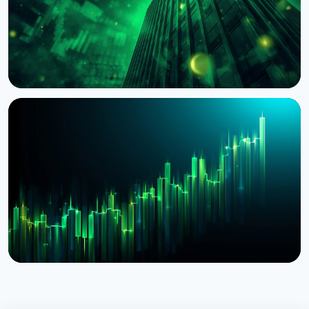
НОВИНА
BlackRock токенізував доступ до $311 млрд
грошових фондів у Європі через Kinexys
JPMorgan
4 серпня 2026 р.
5 хв читання
НОВИНА
BlackRock запустив токенізовані фонди BSTBL і