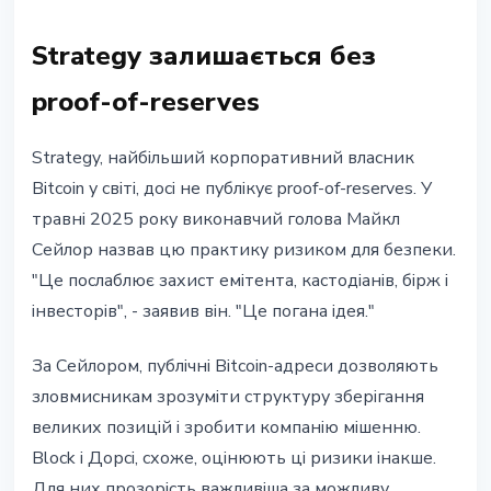
Strategy залишається без
proof-of-reserves
Strategy, найбільший корпоративний власник
Bitcoin у світі, досі не публікує proof-of-reserves. У
травні 2025 року виконавчий голова Майкл
Сейлор назвав цю практику ризиком для безпеки.
"Це послаблює захист емітента, кастодіанів, бірж і
інвесторів", - заявив він. "Це погана ідея."
За Сейлором, публічні Bitcoin-адреси дозволяють
зловмисникам зрозуміти структуру зберігання
великих позицій і зробити компанію мішенню.
Block і Дорсі, схоже, оцінюють ці ризики інакше.
Для них прозорість важливіша за можливу