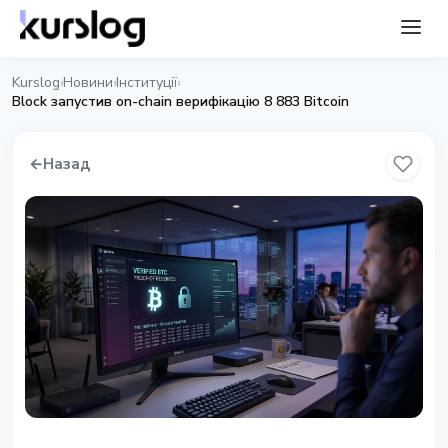
Kurslog
Новини
Інституції
›
›
›
Block запустив on-chain верифікацію 8 883 Bitcoin
←
Назад