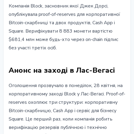
ІНСТИТУЦІЇ
Компанія Block, засновник якої Джек Дорсі,
Block запустив on-chain
опублікувала proof-of-reserves для корпоративної
верифікацію 8 883 Bitcoin:
Bitcoin-скарбниці та двох продуктів, Cash App і
перевірити може кожен
Square. Верифікувати 8 883 монети вартістю
$681,4 млн може будь-хто через on-chain підпис
28 квітня 2026 р.
3 хв читання
без участі третіх осіб.
Наталія Дорофєєва
Анонс на заході в Лас-Вегасі
Оголошення прозвучало в понеділок, 28 квітня, на
корпоративному заході Block у Лас-Вегасі. Proof-of-
reserves охоплює три структури: корпоративну
Bitcoin-скарбницю, Cash App і сервіс для бізнесу
Square. Це перший раз, коли компанія робить
верифікацію резервів публічною і технічно