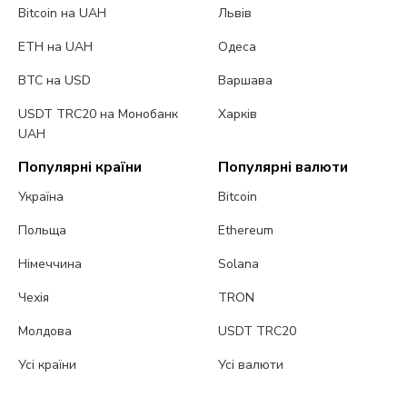
Bitcoin на UAH
Львів
ETH на UAH
Одеса
BTC на USD
Варшава
USDT TRC20 на Монобанк
Харків
UAH
Популярні країни
Популярні валюти
Україна
Bitcoin
Польща
Ethereum
Німеччина
Solana
Чехія
TRON
Молдова
USDT TRC20
Усі країни
Усі валюти