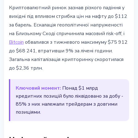
РИНКИ
Криптовалютний ринок зазнав різкого падіння у
Brent злетів до $112 -
вихідні під впливом стрибка цін на нафту до $112
ліквідовано понад $1 млрд
за барель. Ескалація геополітичної напруженості
кредитних позицій
на Близькому Сході спричинила масовий risk-off, і
Bitcoin
обвалився з тижневого максимуму $75 912
23 березня 2026 р.
2 хв читання
до $68 241, втративши 9% за лічені години.
Наталія Дорофєєва
Загальна капіталізація крипторинку скоротилася
до $2,36 трлн.
Ключовий момент:
Понад $1 млрд
кредитних позицій було ліквідовано за добу -
85% з них належали трейдерам з довгими
позиціями.