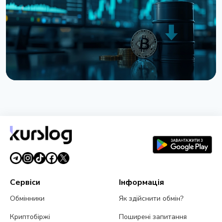
6 серпня 2026 р.
3 хв читання
НОВИНА
Bitcoin застряг на $64 000 попри рекорди на
фондовому ринку
5 серпня 2026 р.
4 хв читання
Сервіси
Інформація
Обмінники
Як здійснити обмін?
Криптобіржі
Поширені запитання