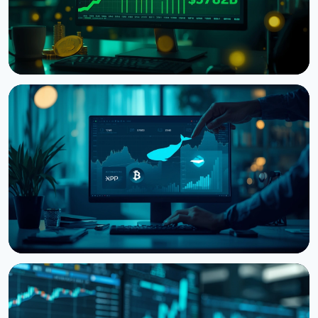
НОВИНА
Ф'ючерси на біткоїн обігнали спот у 7,82 раза на
Binance
7 серпня 2026 р.
5 хв читання
НОВИНА
Кити нарощують BTC, ETH та XRP: CryptoQuant
бачить фінал ведмежого ринку