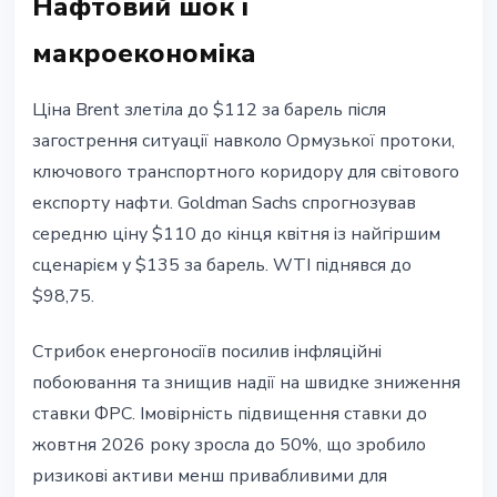
Нафтовий шок і
макроекономіка
Ціна Brent злетіла до $112 за барель після
загострення ситуації навколо Ормузької протоки,
ключового транспортного коридору для світового
експорту нафти. Goldman Sachs спрогнозував
середню ціну $110 до кінця квітня із найгіршим
сценарієм у $135 за барель. WTI піднявся до
$98,75.
Стрибок енергоносіїв посилив інфляційні
побоювання та знищив надії на швидке зниження
ставки ФРС. Імовірність підвищення ставки до
жовтня 2026 року зросла до 50%, що зробило
ризикові активи менш привабливими для