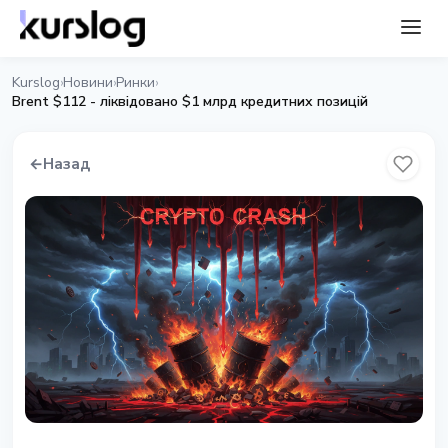
Kurslog
Новини
Ринки
›
›
›
Brent $112 - ліквідовано $1 млрд кредитних позицій
←
Назад