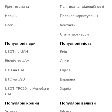
Криптогаманці
Політика конфіденційності
Новини
Правила користування
Блог
Контакти
Стати партнером
Популярні пари
Популярні міста
USDT на UAH
Київ
Bitcoin на UAH
Львів
ETH на UAH
Одеса
BTC на USD
Варшава
USDT TRC20 на Монобанк
Харків
UAH
Популярні країни
Популярні валюти
Україна
Bitcoin