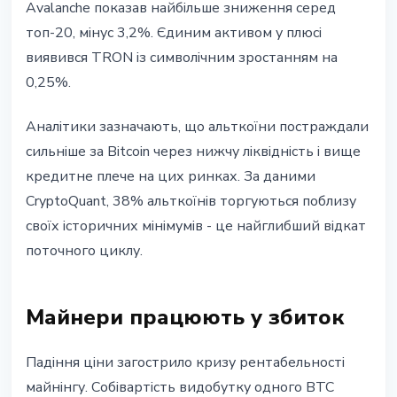
Avalanche показав найбільше зниження серед
топ-20, мінус 3,2%. Єдиним активом у плюсі
виявився TRON із символічним зростанням на
0,25%.
Аналітики зазначають, що альткоїни постраждали
сильніше за Bitcoin через нижчу ліквідність і вище
кредитне плече на цих ринках. За даними
CryptoQuant, 38% альткоїнів торгуються поблизу
своїх історичних мінімумів - це найглибший відкат
поточного циклу.
Майнери працюють у збиток
Падіння ціни загострило кризу рентабельності
майнінгу. Собівартість видобутку одного BTC