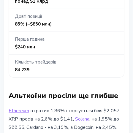
понад $1 млрд
Довгі позиції
85% (~$850 млн)
Перша година
$240 млн
Кількість трейдерів
84 239
Альткоїни просіли ще глибше
Ethereum
втратив 1,86% і торгується біля $2 057.
XRP просів на 2,6% до $1,41,
Solana
, на 1,95% до
$88,55, Cardano - на 3,19%, а Dogecoin, на 2,45%.