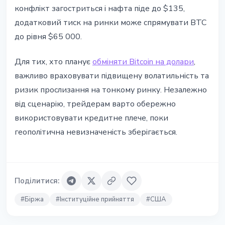
конфлікт загостриться і нафта піде до $135,
додатковий тиск на ринки може спрямувати BTC
до рівня $65 000.
Для тих, хто планує
обміняти Bitcoin на долари
,
важливо враховувати підвищену волатильність та
ризик прослизання на тонкому ринку. Незалежно
від сценарію, трейдерам варто обережно
використовувати кредитне плече, поки
геополітична невизначеність зберігається.
Поділитися
:
#
Біржа
#
Інституційне прийняття
#
США