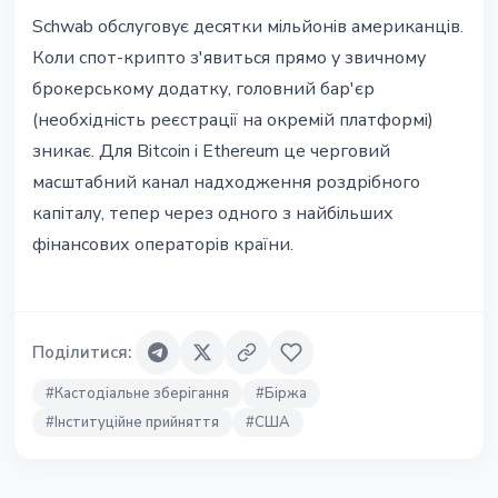
Schwab обслуговує десятки мільйонів американців.
Коли спот-крипто з'явиться прямо у звичному
брокерському додатку, головний бар'єр
(необхідність реєстрації на окремій платформі)
зникає. Для Bitcoin і Ethereum це черговий
масштабний канал надходження роздрібного
капіталу, тепер через одного з найбільших
фінансових операторів країни.
Поділитися
:
#
Кастодіальне зберігання
#
Біржа
#
Інституційне прийняття
#
США