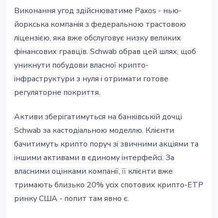
Виконання угод здійснюватиме Paxos - нью-
йоркська компанія з федеральною трастовою
ліцензією, яка вже обслуговує низку великих
фінансових гравців. Schwab обрав цей шлях, щоб
уникнути побудови власної крипто-
інфраструктури з нуля і отримати готове
регуляторне покриття.
Активи зберігатимуться на банківській дочці
Schwab за кастодіальною моделлю. Клієнти
бачитимуть крипто поруч зі звичними акціями та
іншими активами в єдиному інтерфейсі. За
власними оцінками компанії, її клієнти вже
тримають близько 20% усіх спотових крипто-ETP
ринку США - попит там явно є.