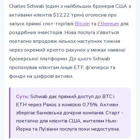
ІНСТИТУЦІЇ
Charles Schwab (один з найбільших брокерів США з
Charles Schwab запускає спот-
активами клієнтів $12,22 трлн) оголосив про
торгівлю Bitcoin та Ethereum для
запуск прямої спот-торгівлі
Bitcoin
та
Ethereum
для
роздрібних інвесторів
роздрібних інвесторів. Нова послуга з'явиться
поетапно впродовж кількох наступних тижнів
16 квітня 2026 р.
2 хв читання
через окремий крипто-рахунок у межах наявної
Наталія Дорофєєва
брокерської платформи. До цього Schwab
пропонував клієнтам лише ETF, ф'ючерси та
фонди на цифрові активи.
Суть:
Schwab дає прямий доступ до BTC і
ETH через Paxos з комісією 0,75%. Активи
зберігає банківська дочірня компанія. Старт -
поетапно для клієнтів США, жителям Нью-
Йорка та Луїзіани послуга поки недоступна.