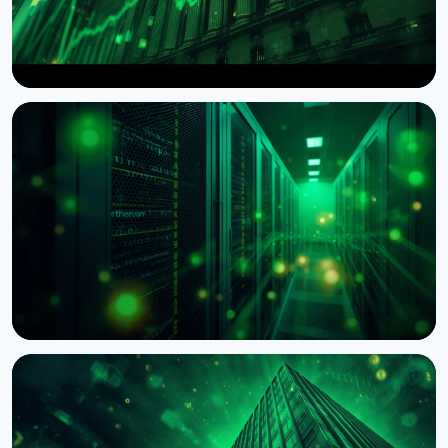
НОВИНА
Wintermute отримав статус брокера-дилера в
США
7 серпня 2026 р.
4 хв читання
НОВИНА
BNY Mellon запускає стейкінг для інституційних
клієнтів разом із Galaxy