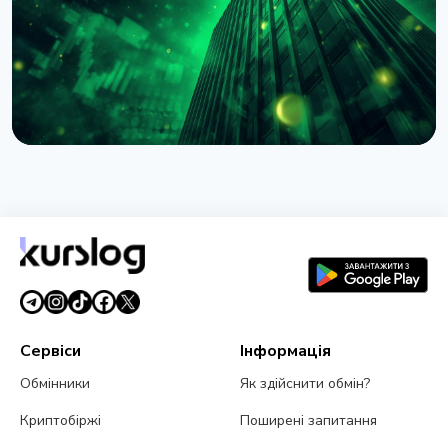
4 серпня 2026 р.
4 хв читання
НОВИНА
BlackRock токенізував доступ до $311 млрд
грошових фондів у Європі через Kinexys
JPMorgan
4 серпня 2026 р.
5 хв читання
Сервіси
Інформація
Обмінники
Як здійснити обмін?
Криптобіржі
Поширені запитання