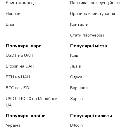
Криптогаманці
Політика конфіденційності
Новини
Правила користування
Блог
Контакти
Стати партнером
Популярні пари
Популярні міста
USDT на UAH
Київ
Bitcoin на UAH
Львів
ETH на UAH
Одеса
BTC на USD
Варшава
USDT TRC20 на Монобанк
Харків
UAH
Популярні країни
Популярні валюти
Україна
Bitcoin