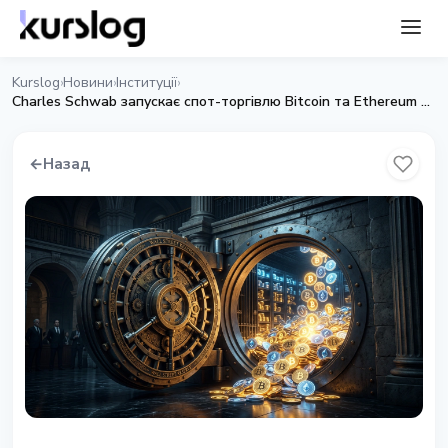
Kurslog
Новини
Інституції
›
›
›
Charles Schwab запускає спот-торгівлю Bitcoin та Ethereum для роздрібних інвесторів
←
Назад