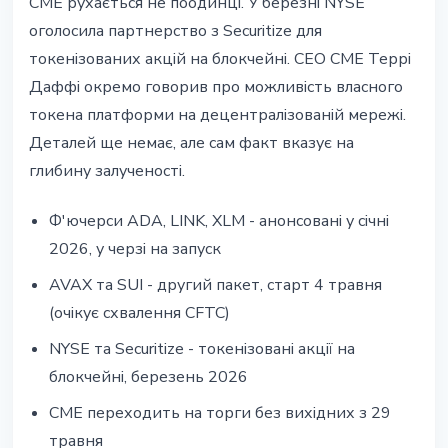
CME рухається не поодинці. У березні NYSE
оголосила партнерство з Securitize для
токенізованих акцій на блокчейні. CEO CME Террі
Даффі окремо говорив про можливість власного
токена платформи на децентралізованій мережі.
Деталей ще немає, але сам факт вказує на
глибину залученості.
Ф'ючерси ADA, LINK, XLM - анонсовані у січні
2026, у черзі на запуск
AVAX та SUI - другий пакет, старт 4 травня
(очікує схвалення CFTC)
NYSE та Securitize - токенізовані акції на
блокчейні, березень 2026
CME переходить на торги без вихідних з 29
травня