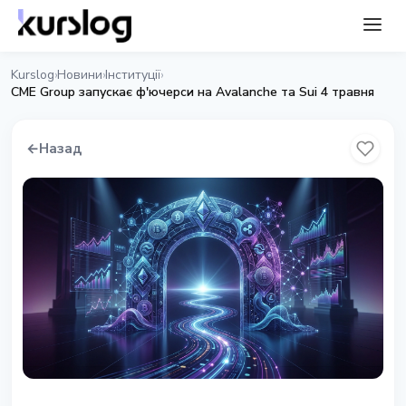
Kurslog
Новини
Інституції
›
›
›
CME Group запускає ф'ючерси на Avalanche та Sui 4 травня
←
Назад