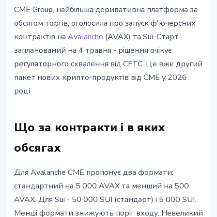
ІНСТИТУЦІЇ
CME Group, найбільша деривативна платформа за
CME Group запускає ф'ючерси на
обсягом торгів, оголосила про запуск ф'ючерсних
Avalanche та Sui 4 травня
контрактів на
Avalanche
(AVAX) та Sui. Старт
запланований на 4 травня - рішення очікує
7 квітня 2026 р.
3 хв читання
регуляторного схвалення від CFTC. Це вже другий
Наталія Дорофєєва
пакет нових крипто-продуктів від CME у 2026
році.
Що за контракти і в яких
обсягах
Для Avalanche CME пропонує два формати:
стандартний на 5 000 AVAX та менший на 500
AVAX. Для Sui - 50 000 SUI (стандарт) і 5 000 SUI.
Менші формати знижують поріг входу. Невеликий