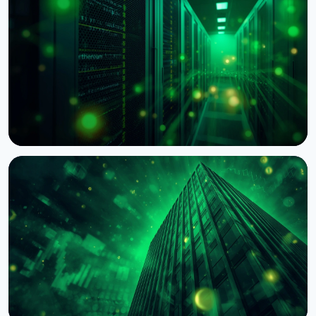
НОВИНА
BNY Mellon запускає стейкінг для інституційних
клієнтів разом із Galaxy
4 серпня 2026 р.
4 хв читання