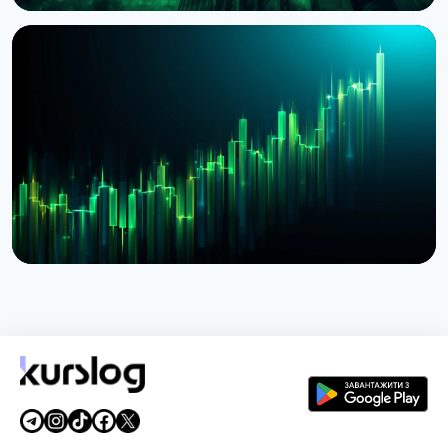
НОВИНА
BlackRock токенізував доступ до $311 млрд
грошових фондів у Європі через Kinexys
JPMorgan
4 серпня 2026 р.
5 хв читання
НОВИНА
BlackRock запустив токенізовані фонди BSTBL і
BRSRV для резервів стейблкоінів
3 серпня 2026 р.
5 хв читання