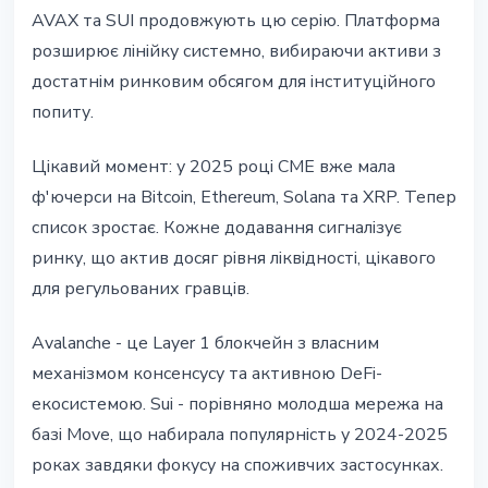
AVAX та SUI продовжують цю серію. Платформа
розширює лінійку системно, вибираючи активи з
достатнім ринковим обсягом для інституційного
попиту.
Цікавий момент: у 2025 році CME вже мала
ф'ючерси на Bitcoin, Ethereum, Solana та XRP. Тепер
список зростає. Кожне додавання сигналізує
ринку, що актив досяг рівня ліквідності, цікавого
для регульованих гравців.
Avalanche - це Layer 1 блокчейн з власним
механізмом консенсусу та активною DeFi-
екосистемою. Sui - порівняно молодша мережа на
базі Move, що набирала популярність у 2024-2025
роках завдяки фокусу на споживчих застосунках.