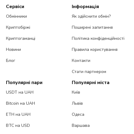
Сервіси
Інформація
Обмінники
Як здійснити обмін?
Криптобіржі
Поширені запитання
Криптогаманці
Політика конфіденційності
Новини
Правила користування
Блог
Контакти
Стати партнером
Популярні пари
Популярні міста
USDT на UAH
Київ
Bitcoin на UAH
Львів
ETH на UAH
Одеса
BTC на USD
Варшава