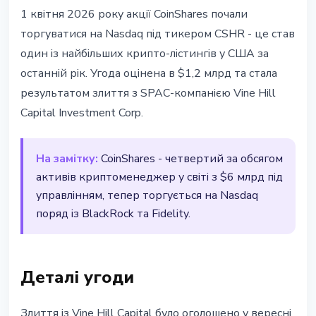
ІНСТИТУЦІЇ
1 квітня 2026 року акції CoinShares почали
CoinShares дебютував на Nasdaq
торгуватися на Nasdaq під тикером CSHR - це став
- SPAC-угода на $1,2 млрд
один із найбільших крипто-лістингів у США за
останній рік. Угода оцінена в $1,2 млрд та стала
1 квітня 2026 р.
2 хв читання
результатом злиття з SPAC-компанією Vine Hill
Наталія Дорофєєва
Capital Investment Corp.
На замітку:
CoinShares - четвертий за обсягом
активів криптоменеджер у світі з $6 млрд під
управлінням, тепер торгується на Nasdaq
поряд із BlackRock та Fidelity.
Деталі угоди
Злиття із Vine Hill Capital було оголошено у вересні