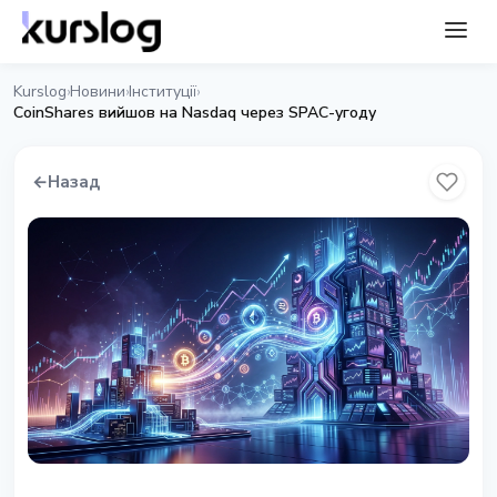
Kurslog
Новини
Інституції
›
›
›
CoinShares вийшов на Nasdaq через SPAC-угоду
←
Назад