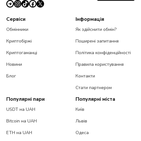
Сервіси
Інформація
Обмінники
Як здійснити обмін?
Криптобіржі
Поширені запитання
Криптогаманці
Політика конфіденційності
Новини
Правила користування
Блог
Контакти
Стати партнером
Популярні пари
Популярні міста
USDT на UAH
Київ
Bitcoin на UAH
Львів
ETH на UAH
Одеса