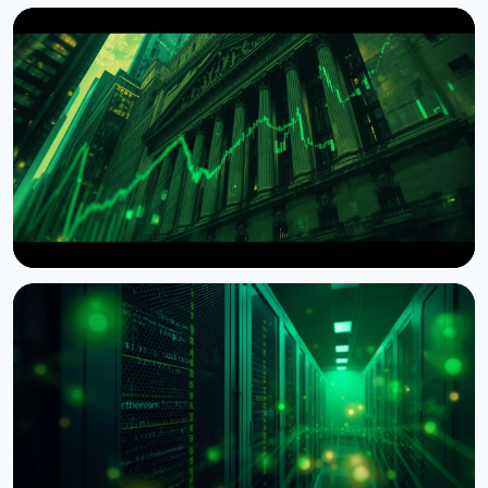
НОВИНА
Wintermute отримав статус брокера-дилера в
США
7 серпня 2026 р.
4 хв читання