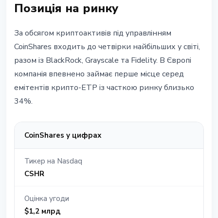
Позиція на ринку
За обсягом криптоактивів під управлінням
CoinShares входить до четвірки найбільших у світі,
разом із BlackRock, Grayscale та Fidelity. В Європі
компанія впевнено займає перше місце серед
емітентів крипто-ETP із часткою ринку близько
34%.
CoinShares у цифрах
Тикер на Nasdaq
CSHR
Оцінка угоди
$1,2 млрд