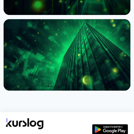
НОВИНА
BNY Mellon запускає стейкінг для інституційних
клієнтів разом із Galaxy
4 серпня 2026 р.
4 хв читання
НОВИНА
BlackRock токенізував доступ до $311 млрд
грошових фондів у Європі через Kinexys
JPMorgan
4 серпня 2026 р.
5 хв читання