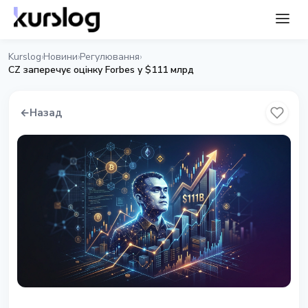
Kurslog
Новини
Регулювання
›
›
›
CZ заперечує оцінку Forbes у $111 млрд
←
Назад