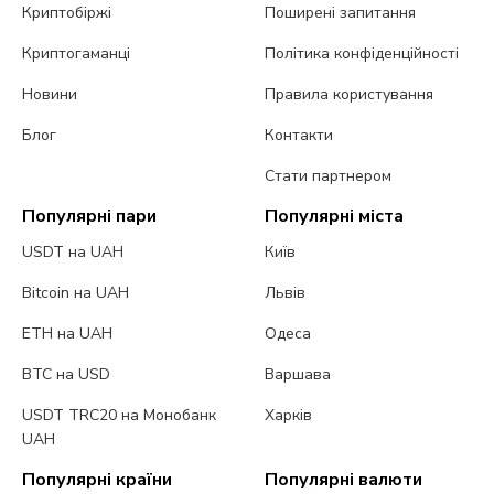
Криптобіржі
Поширені запитання
Криптогаманці
Політика конфіденційності
Новини
Правила користування
Блог
Контакти
Стати партнером
Популярні пари
Популярні міста
USDT на UAH
Київ
Bitcoin на UAH
Львів
ETH на UAH
Одеса
BTC на USD
Варшава
USDT TRC20 на Монобанк
Харків
UAH
Популярні країни
Популярні валюти