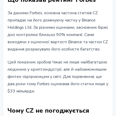
За даними Forbes, основна частина статків CZ
припадає на його домінуючу частку у Binance
Holdings Ltd. За різними оцінками, засновник біржі
досі контролює близько 90% компанії. Саме
виходячи з оціночної вартості Binance та частки CZ
видання розрахувало його особисте багатство.
Цей показник зробив Чжао не лише найбагатшою
людиною у криптоіндустрії, але й найзаможнішим
фінтех-підприємцем у світі. Для порівняння, ще
два роки тому Forbes оцінював його статки лише у
$33 мільярди.
Чому CZ не погоджується