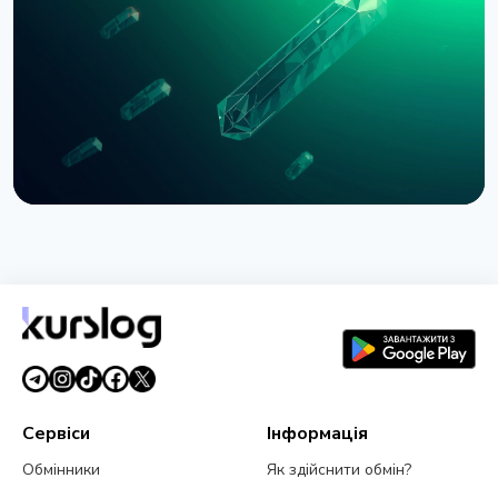
через провал CLARITY Act у Сенаті
3 серпня 2026 р.
5 хв читання
НОВИНА
SEC зупинила опціони Nasdaq на біткоїн через
позов CME
3 серпня 2026 р.
4 хв читання
Сервіси
Інформація
Обмінники
Як здійснити обмін?