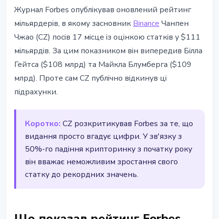
РЕГУЛЮВАННЯ
Журнал Forbes опублікував оновлений рейтинг
CZ заперечує оцінку Forbes у
мільярдерів, в якому засновник
Binance
Чанпен
$111 млрд
Чжао (CZ) посів 17 місце із оцінкою статків у $111
мільярдів. За цим показником він випередив Білла
11 березня 2026 р.
2 хв читання
Гейтса ($108 млрд) та Майкла Блумберга ($109
Наталія Дорофєєва
млрд). Проте сам CZ публічно відкинув ці
підрахунки.
Коротко:
CZ розкритикував Forbes за те, що
видання просто вгадує цифри. У зв'язку з
50%-го падіння крипторинку з початку року
він вважає неможливим зростання свого
статку до рекордних значень.
Що показав рейтинг Forbes