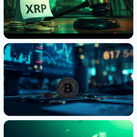
НОВИНА
Сенат США відклав голосування по Clarity Act до
вересня
7 серпня 2026 р.
4 хв читання
НОВИНА
Bernstein попереджає про удар по крипторинку