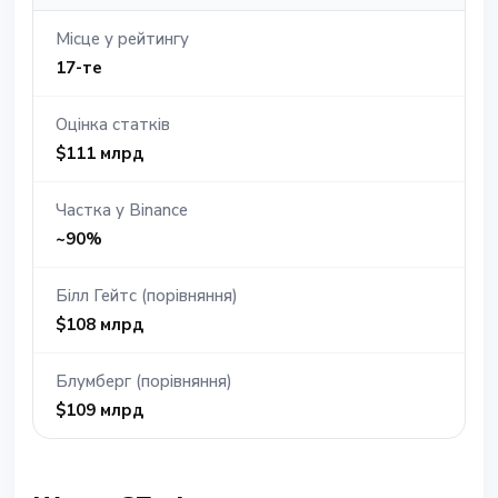
Місце у рейтингу
17-те
Оцінка статків
$111 млрд
Частка у Binance
~90%
Білл Гейтс (порівняння)
$108 млрд
Блумберг (порівняння)
$109 млрд