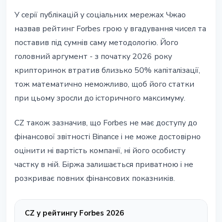
У серії публікацій у соціальних мережах Чжао
назвав рейтинг Forbes грою у вгадування чисел та
поставив під сумнів саму методологію. Його
головний аргумент - з початку 2026 року
крипторинок втратив близько 50% капіталізації,
тож математично неможливо, щоб його статки
при цьому зросли до історичного максимуму.
CZ також зазначив, що Forbes не має доступу до
фінансової звітності Binance і не може достовірно
оцінити ні вартість компанії, ні його особисту
частку в ній. Біржа залишається приватною і не
розкриває повних фінансових показників.
CZ у рейтингу Forbes 2026