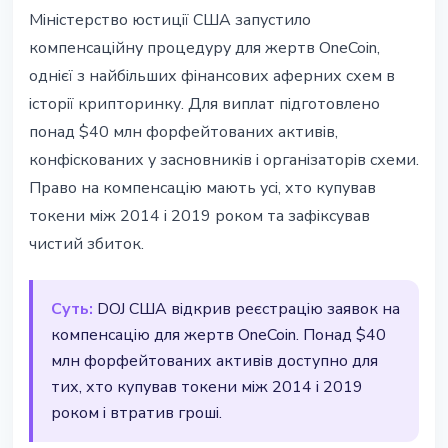
БЕЗПЕКА
Міністерство юстиції США запустило
DOJ відкрив компенсації жертвам
компенсаційну процедуру для жертв OneCoin,
OneCoin: $40 млн для 3,5 млн
однієї з найбільших фінансових аферних схем в
постраждалих
історії крипторинку. Для виплат підготовлено
понад $40 млн форфейтованих активів,
14 квітня 2026 р.
3 хв читання
конфіскованих у засновників і організаторів схеми.
Наталія Дорофєєва
Право на компенсацію мають усі, хто купував
токени між 2014 і 2019 роком та зафіксував
чистий збиток.
Суть:
DOJ США відкрив реєстрацію заявок на
компенсацію для жертв OneCoin. Понад $40
млн форфейтованих активів доступно для
тих, хто купував токени між 2014 і 2019
роком і втратив гроші.