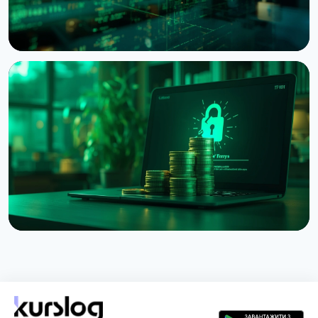
НОВИНА
Bitcoin Red Team: ШІ знайшов 4962 вразливості у
Bitcoin-проєктах за 30 годин
6 серпня 2026 р.
5 хв читання
НОВИНА
Злом Coldcard сягнув $114 мільйонів: четверта
хвиля атаки і попередження CZ
3 серпня 2026 р.
5 хв читання