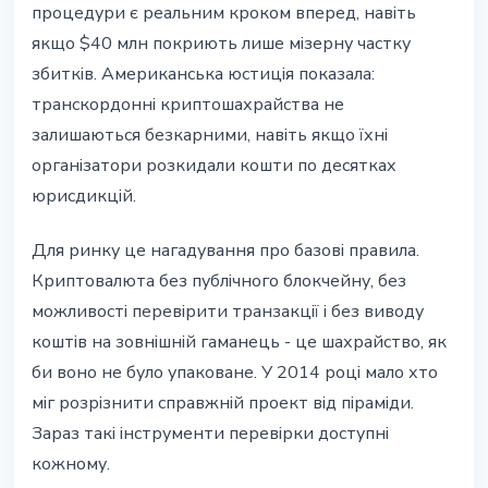
процедури є реальним кроком вперед, навіть
якщо $40 млн покриють лише мізерну частку
збитків. Американська юстиція показала:
транскордонні криптошахрайства не
залишаються безкарними, навіть якщо їхні
організатори розкидали кошти по десятках
юрисдикцій.
Для ринку це нагадування про базові правила.
Криптовалюта без публічного блокчейну, без
можливості перевірити транзакції і без виводу
коштів на зовнішній гаманець - це шахрайство, як
би воно не було упаковане. У 2014 році мало хто
міг розрізнити справжній проект від піраміди.
Зараз такі інструменти перевірки доступні
кожному.