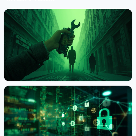
НОВИНА
Напади на власників криптовалюти: Chainalysis
нарахувала $30 млн збитків за півроку
6 серпня 2026 р.
4 хв читання