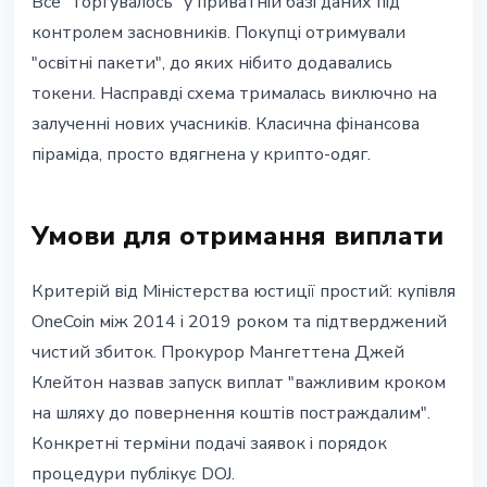
Все "торгувалось" у приватній базі даних під
контролем засновників. Покупці отримували
"освітні пакети", до яких нібито додавались
токени. Насправді схема трималась виключно на
залученні нових учасників. Класична фінансова
піраміда, просто вдягнена у крипто-одяг.
Умови для отримання виплати
Критерій від Міністерства юстиції простий: купівля
OneCoin між 2014 і 2019 роком та підтверджений
чистий збиток. Прокурор Мангеттена Джей
Клейтон назвав запуск виплат "важливим кроком
на шляху до повернення коштів постраждалим".
Конкретні терміни подачі заявок і порядок
процедури публікує DOJ.