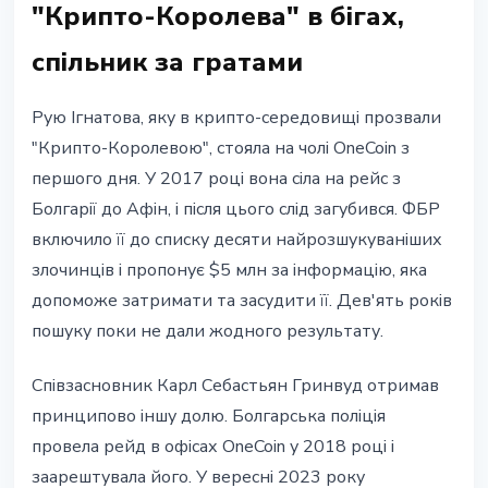
"Крипто-Королева" в бігах,
спільник за гратами
Рую Ігнатова, яку в крипто-середовищі прозвали
"Крипто-Королевою", стояла на чолі OneCoin з
першого дня. У 2017 році вона сіла на рейс з
Болгарії до Афін, і після цього слід загубився. ФБР
включило її до списку десяти найрозшукуваніших
злочинців і пропонує $5 млн за інформацію, яка
допоможе затримати та засудити її. Дев'ять років
пошуку поки не дали жодного результату.
Співзасновник Карл Себастьян Гринвуд отримав
принципово іншу долю. Болгарська поліція
провела рейд в офісах OneCoin у 2018 році і
заарештувала його. У вересні 2023 року