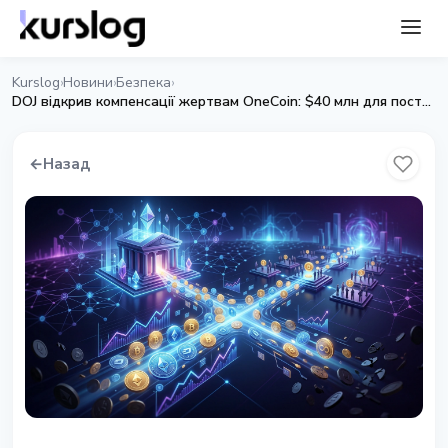
Kurslog
Новини
Безпека
›
›
›
DOJ відкрив компенсації жертвам OneCoin: $40 млн для постраждалих
←
Назад