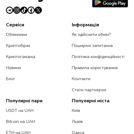
Сервіси
Інформація
Обмінники
Як здійснити обмін?
Криптобіржі
Поширені запитання
Криптогаманці
Політика конфіденційності
Новини
Правила користування
Блог
Контакти
Стати партнером
Популярні пари
Популярні міста
USDT на UAH
Київ
Bitcoin на UAH
Львів
ETH на UAH
Одеса