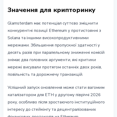
Значення для крипторинку
Glamsterdam має потенціал суттєво зміцнити
конкурентні позиції Ethereum у протистоянні з
Solana та іншими високопродуктивними
мережами. Збільшення пропускної здатності у
десять разів при паралельному зниженні комісій
знімає два головних аргументи, які критики
мережі висували протягом останніх двох років,
повільність та дорожнечу транзакцій.
Успішний запуск оновлення може стати вагомим
каталізатором для ETH у другому півріччі 2026
року, особливо після зростаючого інституційного
інтересу до стейкінгу та децентралізованих
фінансових протоколів на Ethereum.