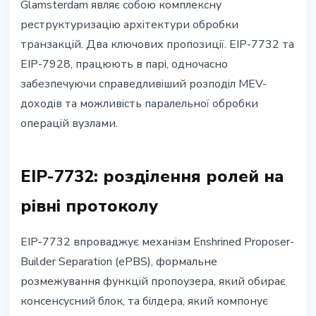
Glamsterdam являє собою комплексну
реструктуризацію архітектури обробки
транзакцій. Два ключових пропозиції. EIP-7732 та
EIP-7928, працюють в парі, одночасно
забезпечуючи справедливіший розподіл MEV-
доходів та можливість паралельної обробки
операцій вузлами.
EIP-7732: розділення ролей на
рівні протоколу
EIP-7732 впроваджує механізм Enshrined Proposer-
Builder Separation (ePBS), формальне
розмежування функцій пропоузера, який обирає
консенсусний блок, та білдера, який компонує