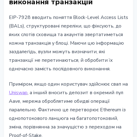
виконання транзакцій
EIP-7928 вводить поняття Block-Level Access Lists
(BALs), структуровані переліки, що фіксують, до
яких слотів сховища та акаунтів звертатиметься
кожна транзакція у блоці. Маючи цю інформацію
заздалегідь, вузли можуть визначити, які
транзакції не перетинаються, й обробити їх
одночасно замість послідовного виконання.
Приміром, якщо один користувач здійснює свап на
Uniswap
, а інший вносить депозит в окремий пул
Aave, мережа оброблятиме обидві операції
паралельно. Фактично це перетворює Ethereum із
однопотокового ланцюга на багатопотоковий,
зміна, порівнянна за значущістю з переходом на
Proof-of-Stake.