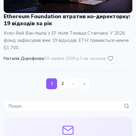
Ethereum Foundation втратив ко-директорку:
19 відходів за рік
Хсяо-Вей Ван пішла з EF після Томаша Станчака. У 2026
фонд зафіксував вже 19 відходів, ETH тримається нижче
$1 700.
Наталія Дорофєєва
19 червня 2026 р.
3 хв читання
1
2
›
»