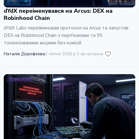
dYdX переіменувався на Arcus: DEX на
Robinhood Chain
dYdX Labs перейменував протокол на Arcus та запустив
DEX на Robinhood Chain з перп'юалами та 95
токенізованими акціями без комісій.
Наталія Дорофєєва
2 липня 2026 р.
3 хв читання
ТЕХНОЛОГІЇ