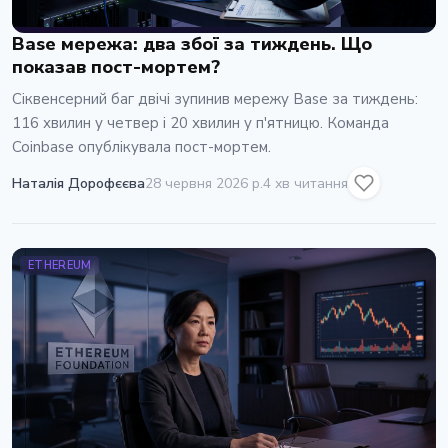
Base мережа: два збої за тиждень. Що
показав пост-мортем?
Сіквенсерний баг двічі зупинив мережу Base за тиждень:
116 хвилин у четвер і 20 хвилин у п'ятницю. Команда
Coinbase опублікувала пост-мортем.
Наталія Дорофєєва
28 червня 2026 р.
4 хв читання
ETHEREUM