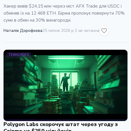
Хакер вивів $24,15 млн через міст AFX Trade для USDC і
обміняв їх на 12 468 ETH. Біржа пропонує повернути 70%
суми в обмін на 30% винагороди.
Наталія Дорофєєва
25 липня 2026 р.
3 хв читання
ТЕХНОЛОГІЇ
Polygon Labs скорочує штат через угоду з