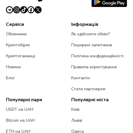
Сервіси
Інформація
Обмінники
Як здійснити обмін?
Криптобіржі
Поширені запитання
Криптогаманці
Політика конфіденційності
Новини
Правила користування
Блог
Контакти
Стати партнером
Популярні пари
Популярні міста
USDT на UAH
Київ
Bitcoin на UAH
Львів
ETH на UAH
Одеса