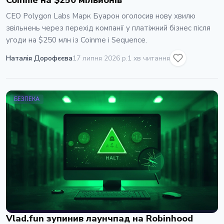
Coinme на $250 мільйонів
CEO Polygon Labs Марк Буарон оголосив нову хвилю
звільнень через перехід компанії у платіжний бізнес після
угоди на $250 млн із Coinme і Sequence.
Наталія Дорофєєва
17 липня 2026 р.
1 хв читання
БЕЗПЕКА
Vlad.fun зупинив лаунчпад на Robinhood