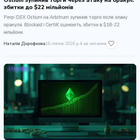
Ostium зупинив торги через атаку на оракул:
збитки до $22 мільйонів
Perp-DEX Ostium на Arbitrum зупинив торги після зламу
оракула. Blockaid і CertiK оцінюють збитки в $18-22
мільйони.
Наталія Дорофєєва
16 липня 2026 р.
4 хв читання
ETHEREUM