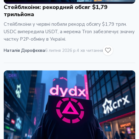
Стейблкоіни: рекордний обсяг $1,79
трильйона
Стейблкоіни у червні побили рекорд обсягу $1,79 трлн.
USDC випередила USDT, а мережа Tron забезпечує значну
частку P2P-обміну в Україні.
Наталія Дорофєєва
6 липня 2026 р.
4 хв читання
DEFI