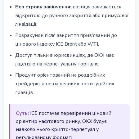
Без строку закінчення:
позиція залишається
відкритою до ручного закриття або примусової
ліквідації.
Розрахунок після закриття прив'язаний до
цінового індексу ICE Brent або WTI.
Доступ тільки в юрисдикціях, де OKX має
ліцензію на перпетуальну торгівлю.
Продукт орієнтований на роздрібних
трейдерів, а не на великих інституційних
гравців.
Суть:
ICE постачає перевірений ціновий
орієнтир нафтового ринку, OKX будує
навколо нього крипто-перпетуал у
регульованому форматі.