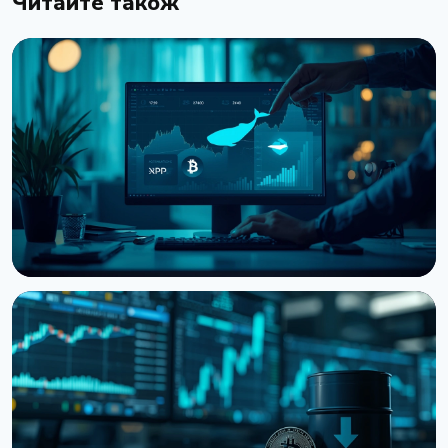
Читайте також
НОВИНА
Кити нарощують BTC, ETH та XRP: CryptoQuant
бачить фінал ведмежого ринку
6 серпня 2026 р.
3 хв читання