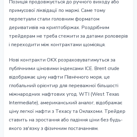
Позиція продовжується до ручного виходу або
примусової ліквідації по маржі. Саме тому
перпетуали стали головним форматом
деривативів на криптобіржах. Роздрібним
трейдерам не треба стежити за датами роловерів
і переходити між контрактами щомісяця.
Нові контракти OKX розраховуватимуться за
публічними ціновими індексами ICE. Brent crude
відображає ціну нафти Північного моря, це
глобальний орієнтир для переважної більшості
міжнародних нафтових угод. WTI (West Texas
Intermediate), американський аналог, відображає
ціну легкої нафти з Техасу та Оклахоми. Трейдер
ставить на зростання або падіння ціни без будь-
якого зв'язку з фізичним постачанням.