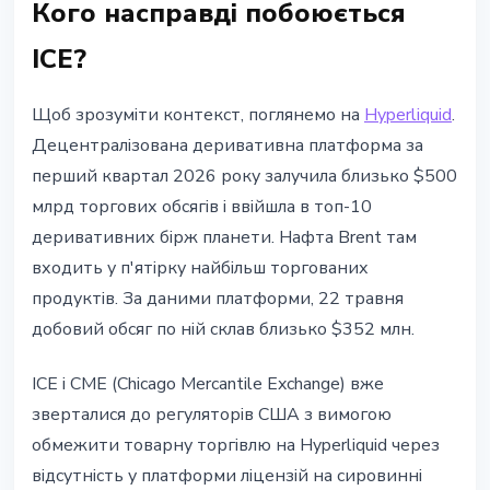
Кого насправді побоюється
ICE?
Щоб зрозуміти контекст, поглянемо на
Hyperliquid
.
Децентралізована деривативна платформа за
перший квартал 2026 року залучила близько $500
млрд торгових обсягів і ввійшла в топ-10
деривативних бірж планети. Нафта Brent там
входить у п'ятірку найбільш торгованих
продуктів. За даними платформи, 22 травня
добовий обсяг по ній склав близько $352 млн.
ICE і CME (Chicago Mercantile Exchange) вже
зверталися до регуляторів США з вимогою
обмежити товарну торгівлю на Hyperliquid через
відсутність у платформи ліцензій на сировинні