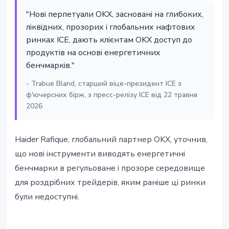
"Нові перпетуали OKX, засновані на глибоких,
ліквідних, прозорих і глобальних нафтових
ринках ICE, дають клієнтам OKX доступ до
продуктів на основі енергетичних
бенчмарків."
- Trabue Bland, старший віце-президент ICE з
ф'ючерсних бірж, з пресс-релізу ICE від 22 травня
2026
Haider Rafique, глобальний партнер OKX, уточнив,
що нові інструменти виводять енергетичні
бенчмарки в регульоване і прозоре середовище
для роздрібних трейдерів, яким раніше ці ринки
були недоступні.