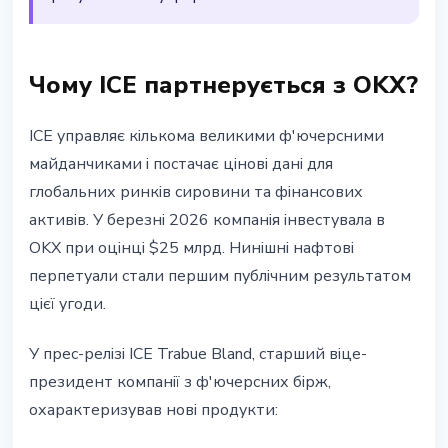
Чому ICE партнерується з OKX?
ICE управляє кількома великими ф'ючерсними
майданчиками і постачає цінові дані для
глобальних ринків сировини та фінансових
активів. У березні 2026 компанія інвестувала в
OKX при оцінці $25 млрд. Нинішні нафтові
перпетуали стали першим публічним результатом
цієї угоди.
У прес-релізі ICE Trabue Bland, старший віце-
президент компанії з ф'ючерсних бірж,
охарактеризував нові продукти: