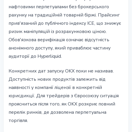
нафтовими перпетуалами без брокерського
рахунку на традиційній товарній біржі. Прайсинг
прив'язаний до публічного індексу ICE, що знижує
ризик маніпуляцій із розрахунковою ціною.
Обов'язкова верифікація означає відсутність
анонімного доступу, який приваблює частину
аудиторії до Hyperliquid.
Конкретних дат запуску OKX поки не називав.
Доступність нових продуктів залежить від
наявності у компанії ліцензії в конкретній
юрисдикції. Для трейдерів з Євросоюзу ситуація
проясниться після того, як OKX розкриє повний
перелік ринків, де дозволена перпетуальна
торгівля.