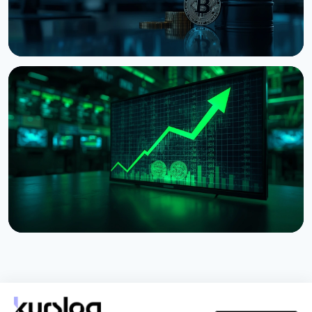
НОВИНА
Bitcoin застряг на $64 000 попри рекорди на
фондовому ринку
5 серпня 2026 р.
4 хв читання
НОВИНА
Токенізовані акції зросли на 288% за липень
через один токен Binance
2 серпня 2026 р.
5 хв читання