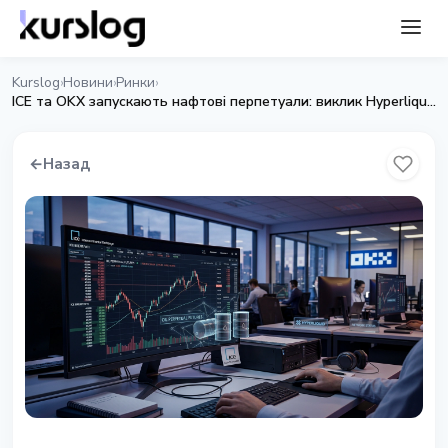
Kurslog
Новини
Ринки
›
›
›
ICE та OKX запускають нафтові перпетуали: виклик Hyperliquid
←
Назад