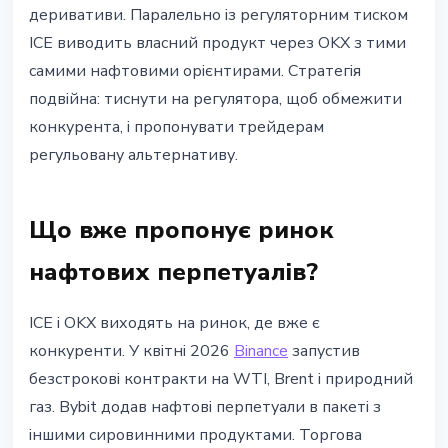
деривативи. Паралельно із регуляторним тиском
ICE виводить власний продукт через OKX з тими
самими нафтовими орієнтирами. Стратегія
подвійна: тиснути на регулятора, щоб обмежити
конкурента, і пропонувати трейдерам
регульовану альтернативу.
Що вже пропонує ринок
нафтових перпетуалів?
ICE і OKX виходять на ринок, де вже є
конкуренти. У квітні 2026
Binance
запустив
безстрокові контракти на WTI, Brent і природний
газ. Bybit додав нафтові перпетуали в пакеті з
іншими сировинними продуктами. Торгова