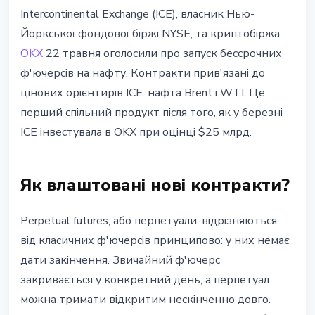
РИНКИ
Intercontinental Exchange (ICE), власник Нью-
ICE та OKX запускають нафтові
Йоркської фондової біржі NYSE, та криптобіржа
перпетуали: виклик Hyperliquid
OKX
22 травня оголосили про запуск бессрочних
ф'ючерсів на нафту. Контракти прив'язані до
22 травня 2026 р.
3 хв читання
цінових орієнтирів ICE: нафта Brent і WTI. Це
Наталія Дорофєєва
перший спільний продукт після того, як у березні
ICE інвестувала в OKX при оцінці $25 млрд.
Як влаштовані нові контракти?
Perpetual futures, або перпетуали, відрізняються
від класичних ф'ючерсів принципово: у них немає
дати закінчення. Звичайний ф'ючерс
закривається у конкретний день, а перпетуал
можна тримати відкритим нескінченно довго.